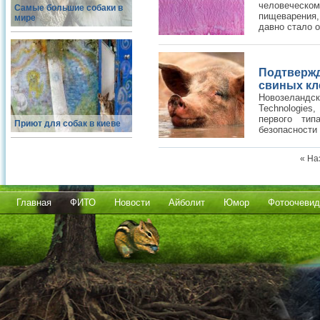
человеческо
Самые большие собаки в
пищеварения,
мире
давно стало о
Подтверж
свиных кл
Новозеландс
Technologie
первого ти
Приют для собак в киеве
безопасности
« На
Главная
ФИТО
Новости
Айболит
Юмор
Фотоочевид