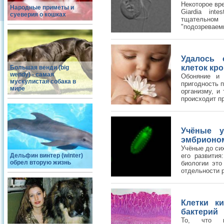
Некоторое вр
Народные приметы и
Giardia int
суеверия о кошках
тщательном
"подозреваемы
Удалось 
клеток кро
Большая венди (big
wendy) - самая
Обоняние и 
мускулистая собака в
пригодность п
мире
организму, и 
происходит пр
Учёные у
эмбрионо
Учёные до сих
Дельфин винтер (winter)
его развития
обрел вторую жизнь
биологии это
отдельности р
Клетки к
бактерий
То, что к