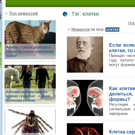
Топ новостей
Тэг: клетки
Нов
Новости
по тегу:
клетки
Если всяк
Ашера - самая дорогая и
клетки, то
самая большая домашняя
Принцип «вся
кошка
году патоло
могут формир
Как клетк
Английский мастиф по
делиться,
кличке геркулес - самая
формы?
большая собака
Регуляция 
сигнальные 
зародыша.
Клетка се