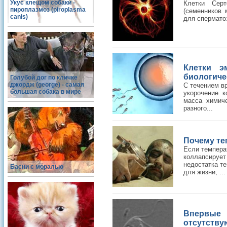
Укус клещом собаки -
Клетки Сер
пироплазмоз (piroplasma
(семенников 
canis)
для спермато
Клетки э
биологиче
Голубой дог по кличке
джордж (george) - самая
С течением в
большая собака в мире
укорочение к
масса химич
разного...
Почему те
Если темпера
коллапсирует
недостатка те
Басни с моралью
для жизни, ...
Впервые
отсутству