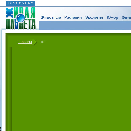
D I S C O V E R Y
Животные
Растения
Экология
Юмор
Фото
Главная
Тэг