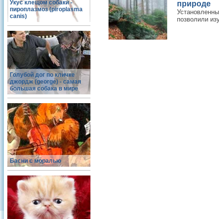
Укус клещом собаки -
природе
пироплазмоз (piroplasma
Установленн
canis)
позволили изу
Голубой дог по кличке
джордж (george) - самая
большая собака в мире
Басни с моралью