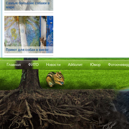
Самые большие собаки в
мире
Приют для собак в киеве
Главная
ФИТО
Новости
Айболит
Юмор
Фотоочевид