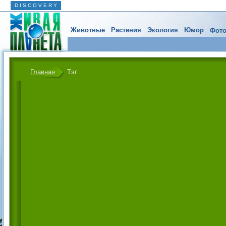
D I S C O V E R Y
Животные
Растения
Экология
Юмор
Фото
Главная
Тэг