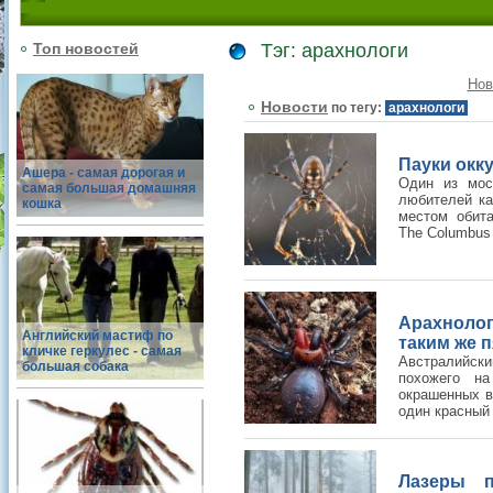
Топ новостей
Тэг: арахнологи
Нов
Новости
по тегу:
арахнологи
Пауки окк
Ашера - самая дорогая и
Один из мос
самая большая домашняя
любителей ка
кошка
местом обита
The Columbus 
Арахноло
Английский мастиф по
таким же 
кличке геркулес - самая
Австралийски
большая собака
похожего на
окрашенных в
один красный
Лазеры п