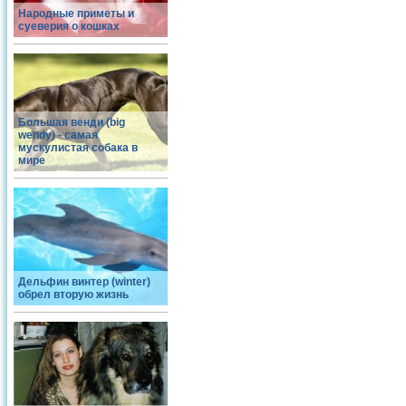
Народные приметы и
суеверия о кошках
Большая венди (big
wendy) - самая
мускулистая собака в
мире
Дельфин винтер (winter)
обрел вторую жизнь