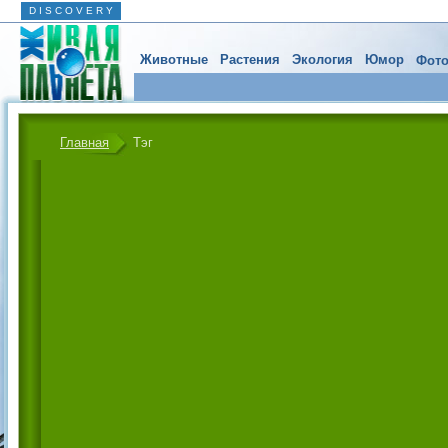
D I S C O V E R Y
Животные
Растения
Экология
Юмор
Фото
Главная
Тэг