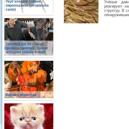
Укус клещом собаки -
Учёные давн
пироплазмоз (piroplasma
реагируют на
canis)
структур. В 
обнаружившие
Голубой дог по кличке
джордж (george) - самая
большая собака в мире
Басни с моралью