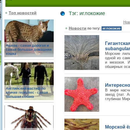
Топ новостей
Тэг: иглокожие
Нов
Новости
по тегу:
иглокожие
Гигантс
Ашера - самая дорогая и
subangular
самая большая домашняя
Морские лили
кошка
одной из сам
и мезозоя. 
обширных оса
Интересно
Английский мастиф по
В мире насч
кличке геркулес - самая
звезд (лат. 
большая собака
глубинах Мир
Морской ёж