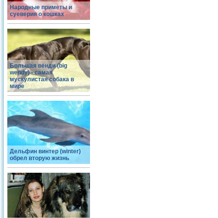
Народные приметы и
суеверия о кошках
Большая венди (big
wendy) - самая
мускулистая собака в
мире
Дельфин винтер (winter)
обрел вторую жизнь