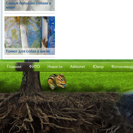
Самые большие собаки в
мире
Приют для собак в киеве
Главная
ФИТО
Новости
Айболит
Юмор
Фотоочевид