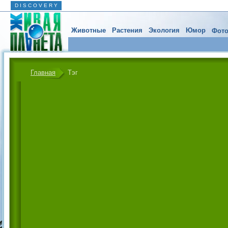
D I S C O V E R Y
Животные
Растения
Экология
Юмор
Фото
Главная
Тэг