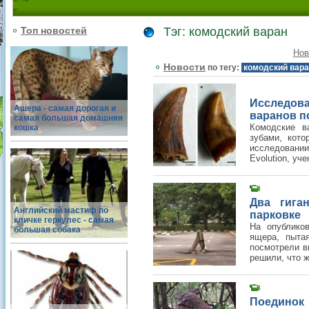
Топ новостей
Тэг: комодский варан
Нов
Новости
по тегу:
комодский вар
Исследов
Ашера - самая дорогая и
варанов п
самая большая домашняя
Комодские в
кошка
зубами, кот
исследовани
Evolution, уче
Два гига
Английский мастиф по
парковке
кличке геркулес - самая
На опубликов
большая собака
ящера, пыта
посмотрели в
решили, что ж
Поединок