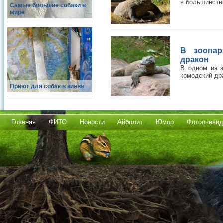
в большинств
Самые большие собаки в
мире
В зоопар
дракон
В одном из з
комодский др
Приют для собак в киеве
Главная
ФИТО
Новости
Айболит
Юмор
Фотоочевид