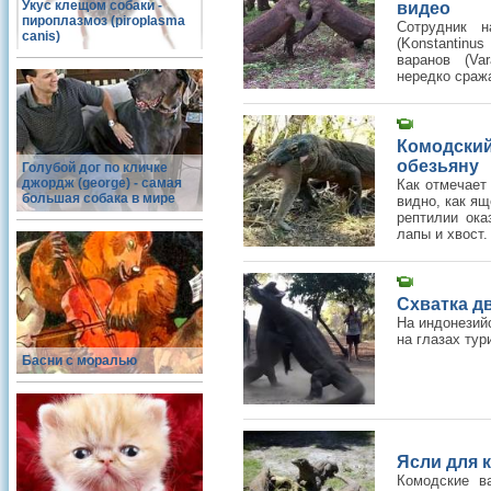
Укус клещом собаки -
видео
пироплазмоз (piroplasma
Сотрудник н
canis)
(Konstantinu
варанов (Va
нередко сража
Комодски
обезьяну
Голубой дог по кличке
джордж (george) - самая
Как отмечает
большая собака в мире
видно, как ящ
рептилии ока
лапы и хвост.
Схватка д
На индонезий
на глазах тур
Басни с моралью
Ясли для 
Комодские в