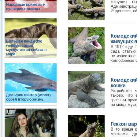
живущих ны
Народные приметы и
Администра
суеверия о кошках
Индонезия, об
Комодски
живущих 
Большая венди (big
wendy) - самая
В 1912 году 
мускулистая собака в
сада статью
мире
не известное
komodoensis 
Комодский
кошки
Устройство 
Дельфин винтер (winter)
таково, что
обрел вторую жизнь
грозным оруж
на мощь муск
Геккон вар
В то время 
мошками, др