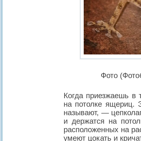
Фото (Фото
Когда приезжаешь в 
на потолке ящериц. Э
называют, — цепколап
и держатся на пото
расположенных на ра
умеют цокать и кричат