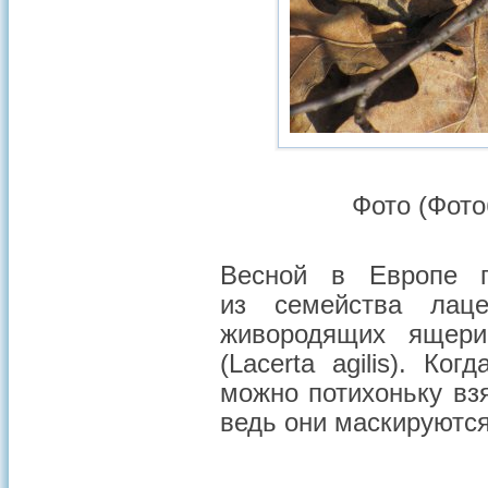
Фото (Фото
Весной в Европе 
из семейства лац
живородящих ящериц
(Lacerta agilis). К
можно потихоньку вз
ведь они маскируются