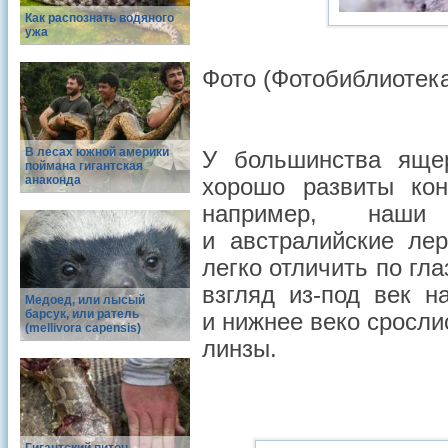
Как распознать водяного
ужа
Фото (Фотобиблиотека
В лесах южной америки
У большинства ящер
поймана гигантская
анаконда
хорошо развиты кон
например, наши 
и австралийские лер
легко отличить по г
взгляд из-под век н
Медоед, или лысый
барсук, или ратель
и нижнее веко сросл
(mellivora capensis)
линзы.