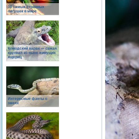
10 самых странных
лягушек в мире
Комодский варан — самая
крупная из ныне живущих
ящериц
Интересные факты о
змеях