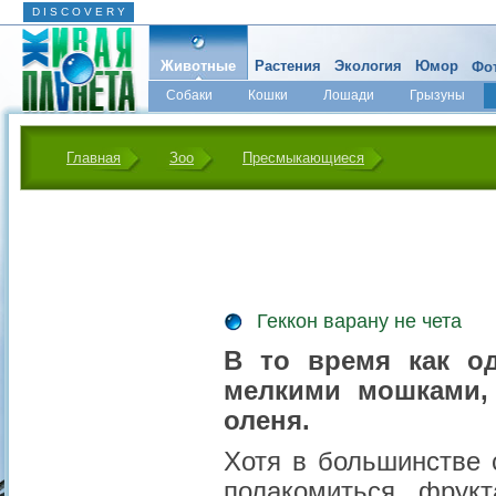
D I S C O V E R Y
Животные
Растения
Экология
Юмор
Фот
Собаки
Кошки
Лошади
Грызуны
Микромир
Главная
Зоо
Пресмыкающиеся
Геккон варану не чета
В то время как о
мелкими мошками,
оленя.
Хотя в большинстве
полакомиться фрук