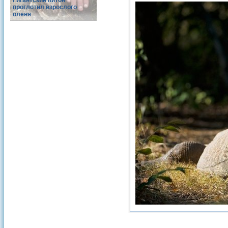
Гигантский питон
проглотил взрослого
оленя