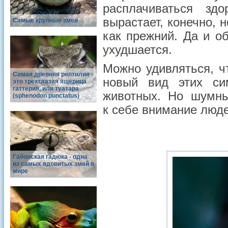
расплачиваться зд
вырастает, конечно, 
Самые крупные змеи
как прежний. Да и о
ухудшается.
Можно удивляться, чт
Самая древняя рептилия -
новый вид этих си
это трехглазая ящерица
гаттерия, или туатара
животных. Но шумны
(sphenodon punctatus)
к себе внимание люде
Габонская гадюка - одна
из самых ядовитых змей в
мире