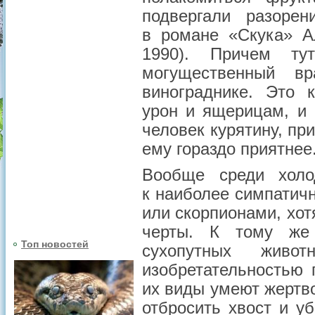
подвергали разорен
в романе «Скука» Ал
1990). Причем т
могущественный в
винограднике. Это 
урон и ящерицам, и 
человек курятину, пр
ему гораздо приятнее
Вообще среди холод
к наиболее симпатичн
или скорпионами, хот
черты. К тому же
Топ новостей
сухопутных живот
изобретательностью 
их виды умеют жертв
отбросить хвост и у