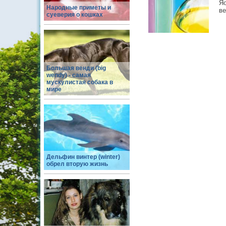
Я
Народные приметы и
ве
суеверия о кошках
Большая венди (big
wendy) - самая
мускулистая собака в
мире
Дельфин винтер (winter)
обрел вторую жизнь