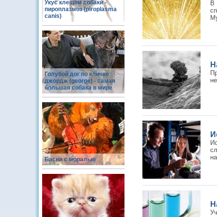
Укус клещом собаки -
В
пироплазмоз (piroplasma
с
canis)
Му
Н
П
Голубой дог по кличке
не
джордж (george) - самая
большая собака в мире
И
И
с
на
Басни с моралью
Н
Уч