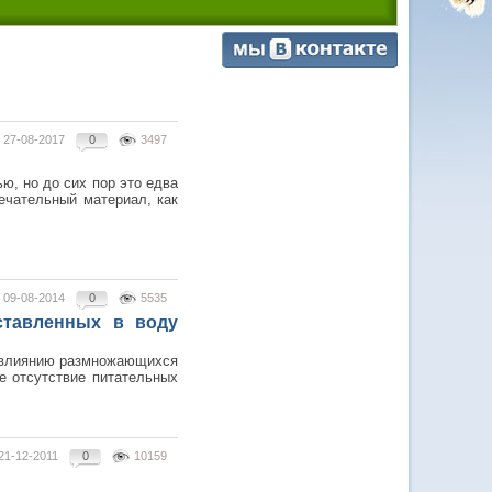
27-08-2017
0
3497
ю, но до сих пор это едва
ечательный материал, как
09-08-2014
0
5535
ставленных в воду
ы влиянию размножающихся
не отсутствие питательных
21-12-2011
0
10159