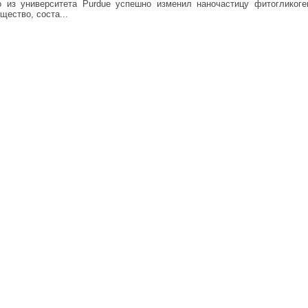
о из университета Purdue успешно изменил наночастицу фитогликоге
щество, соста...