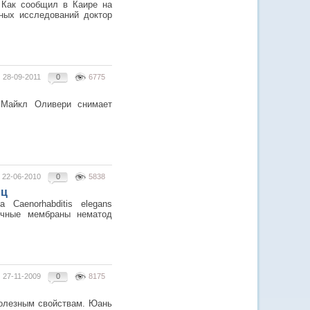
 Как сообщил в Каире на
ных исследований доктор
28-09-2011
0
6775
 Майкл Оливери снимает
22-06-2010
0
5838
иц
Caenorhabditis elegans
очные мембраны нематод
27-11-2009
0
8175
полезным свойствам. Юань