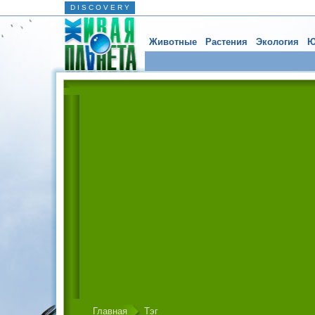
D I S C O V E R Y
Животные
Растения
Экология
Ю
Главная
Тэг