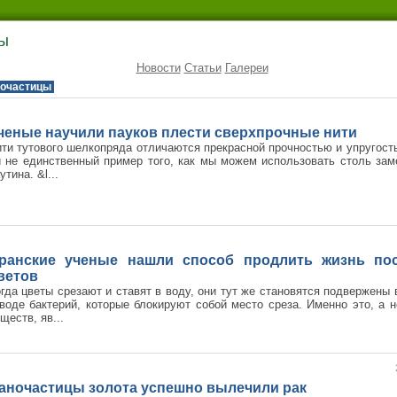
цы
Новости
Статьи
Галереи
очастицы
ченые научили пауков плести сверхпрочные нити
ти тутового шелкопряда отличаются прекрасной прочностью и упругость
 не единственный пример того, как мы можем использовать столь зам
утина. &l...
ранские ученые нашли способ продлить жизнь по
ветов
гда цветы срезают и ставят в воду, они тут же становятся подвержен
воде бактерий, которые блокируют собой место среза. Именно это, а 
ществ, яв...
аночастицы золота успешно вылечили рак