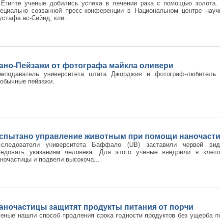
 Египте ученые добились успеха в лечении рака с помощью золота.
пециально созванной пресс-конференции в Национальном центре науч
стафа ас-Сейид, кли...
ано-Пейзажи от фотографа майкла оливери
реподаватель университета штата Джорджия и фотограф-любитель
обычные пейзажи.
спытано управление животным при помощи наночаст
сследователи университета Баффало (UB) заставили червей вида 
ледовать указаниям человека. Для этого учёные внедрили в клет
ночастицы и подвели высокоча...
аночастицы защитят продукты питания от порчи
еные нашли способ продления срока годности продуктов без ущерба 