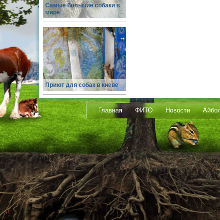
Самые большие собаки в
мире
Приют для собак в киеве
Главная
ФИТО
Новости
Айбо