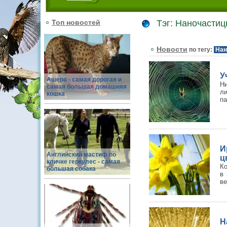
Топ новостей
Тэг: Наночасти
Новости
по тегу:
Нан
У
Ашера - самая дорогая и
Ни
самая большая домашняя
ли
кошка
па
И
Английский мастиф по
ц
кличке геркулес - самая
Ко
большая собака
в 
ве
Н