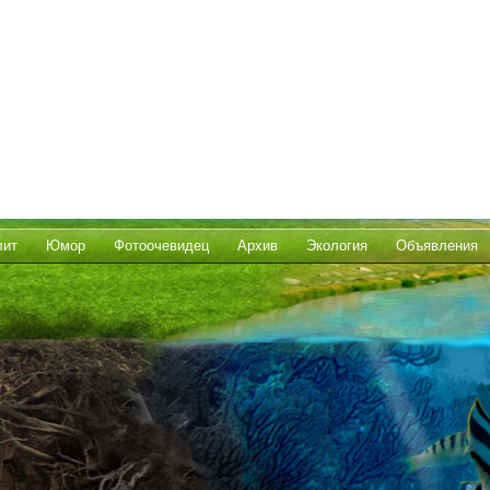
лит
Юмор
Фотоочевидец
Архив
Экология
Объявления