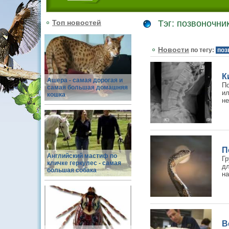
Топ новостей
Тэг: позвоночни
Новости
по тегу:
поз
К
Ашера - самая дорогая и
По
самая большая домашняя
ил
кошка
не
П
Английский мастиф по
Гр
кличке геркулес - самая
дл
большая собака
на
В