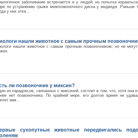
алогичное заболевание встречается и у людей, но попытка израильск
ире по устранению грыжи межпозвоночного диска у медведя. Раньше 
гда у них отка...
иологи нашли животное с самым прочным позвоночни
иологи нашли животное с самым прочным позвоночником, но не могут
жен.
сть ли позвоночник у миксин?
ин из парадоксов, связанных с миксиной, состоит в том, что, хотя она 
 нее нет позвоночника. По крайней мере, его долгое время не удав
елет мик...
ервые сухопутные животные передвигались под
юленям