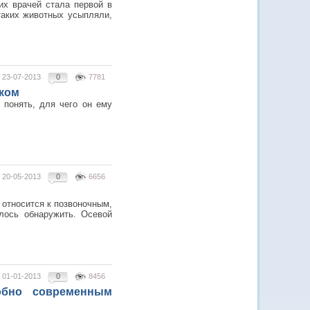
их врачей стала первой в
таких животных усыпляли,
23-07-2013
0
7781
ком
 понять, для чего он ему
20-05-2013
0
6656
и относится к позвоночным,
алось обнаружить. Осевой
01-01-2013
0
8456
обно современным