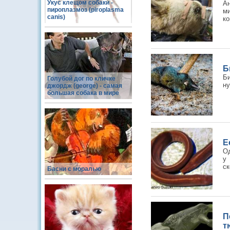
Укус клещом собаки -
Ан
пироплазмоз (piroplasma
м
canis)
ко
Б
Б
Голубой дог по кличке
ну
джордж (george) - самая
большая собака в мире
Е
Од
у
ск
Басни с моралью
П
т