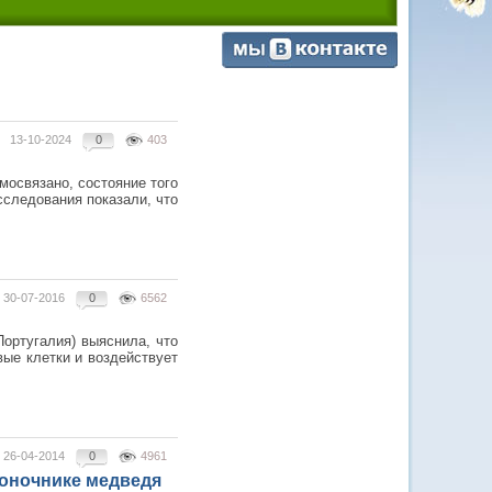
13-10-2024
0
403
мосвязано, состояние того
сследования показали, что
30-07-2016
0
6562
Португалия) выяснила, что
ые клетки и воздействует
26-04-2014
0
4961
оночнике медведя