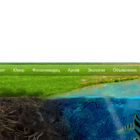
лит
Юмор
Фотоочевидец
Архив
Экология
Объявления