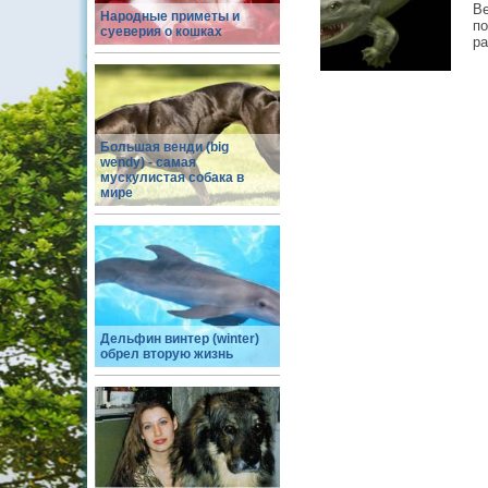
В
Народные приметы и
по
суеверия о кошках
ра
Большая венди (big
wendy) - самая
мускулистая собака в
мире
Дельфин винтер (winter)
обрел вторую жизнь