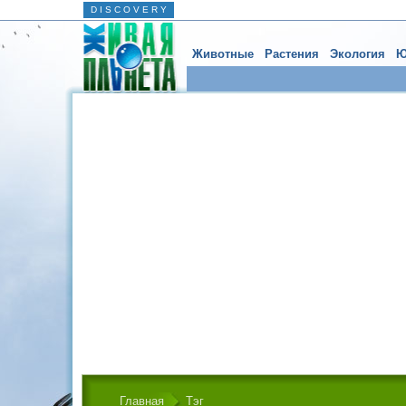
D I S C O V E R Y
Животные
Растения
Экология
Ю
Главная
Тэг