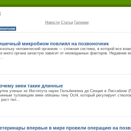
к
Новости
Статьи
Галереи
воночник
ишечный микробиом повлиял на позвоночник
скольку человеческий организм — сложная система, в которой все взаи
и иного органа зачастую зависит от неожиданных факторов. Недавние и
...
очему змеи такие длинные
уппа ученых из Института науки Гюльбенкяна де Сенция в Лиссабоне (
инным туловищем змеи обязаны гену Oct4, который регулирует стволов
 рост тел...
етеринары впервые в мире провели операцию на позв