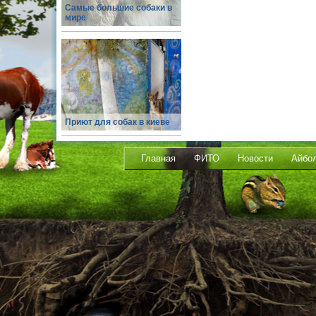
Самые большие собаки в
мире
Приют для собак в киеве
Главная
ФИТО
Новости
Айбо