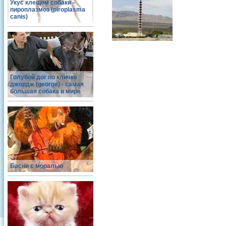
Укус клещом собаки -
пироплазмоз (piroplasma
canis)
Голубой дог по кличке
джордж (george) - самая
большая собака в мире
Басни с моралью