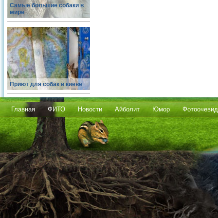
Самые большие собаки в
мире
Приют для собак в киеве
Главная
ФИТО
Новости
Айболит
Юмор
Фотоочевид