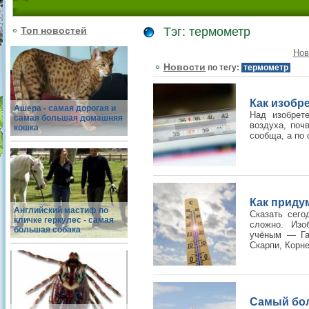
Топ новостей
Тэг: термометр
Нов
Новости
по тегу:
термометр
Как изобр
Ашера - самая дорогая и
Над изобрет
самая большая домашняя
воздуха, поч
кошка
сообща, а по 
Как приду
Английский мастиф по
Сказать сего
кличке геркулес - самая
сложно. Изо
большая собака
учёным — Га
Скарпи, Корне
Самый бол