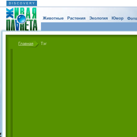
D I S C O V E R Y
Животные
Растения
Экология
Юмор
Фото
Главная
Тэг