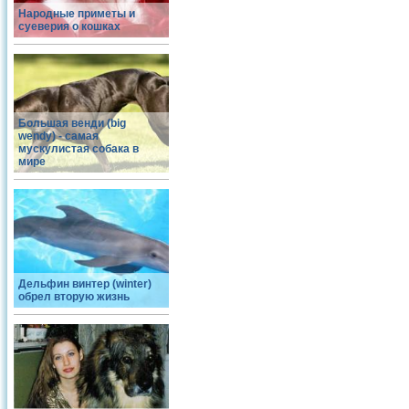
Народные приметы и
суеверия о кошках
Большая венди (big
wendy) - самая
мускулистая собака в
мире
Дельфин винтер (winter)
обрел вторую жизнь