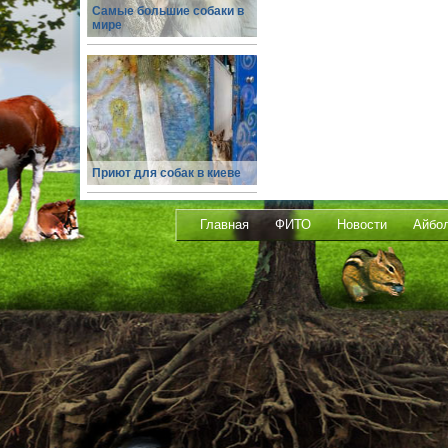
Самые большие собаки в
мире
Приют для собак в киеве
Главная
ФИТО
Новости
Айбо