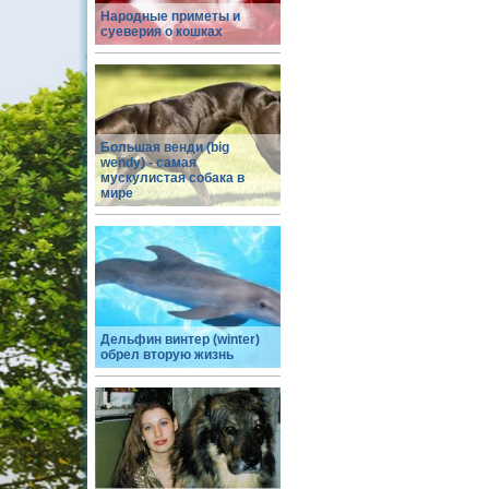
Народные приметы и
суеверия о кошках
Большая венди (big
wendy) - самая
мускулистая собака в
мире
Дельфин винтер (winter)
обрел вторую жизнь