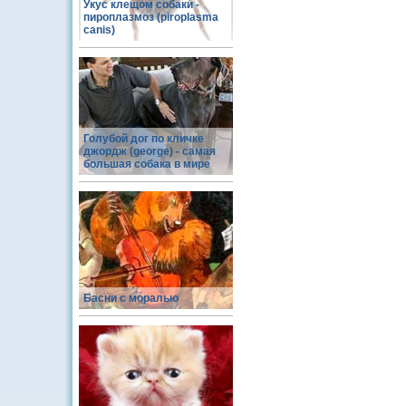
Укус клещом собаки -
пироплазмоз (piroplasma
canis)
Голубой дог по кличке
джордж (george) - самая
большая собака в мире
Басни с моралью