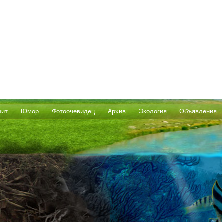
лит
Юмор
Фотоочевидец
Архив
Экология
Объявления