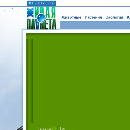
D I S C O V E R Y
Животные
Растения
Экология
Ю
Главная
Тэг