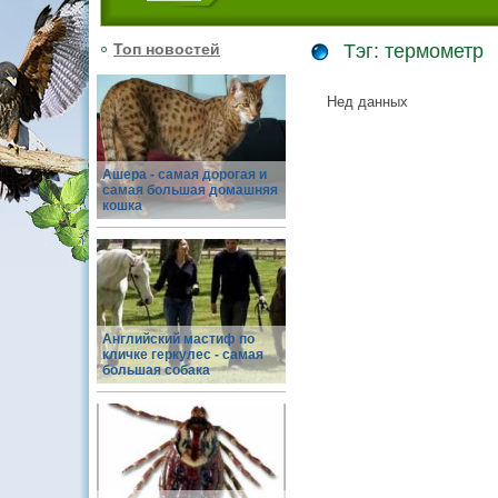
Топ новостей
Тэг: термометр
Нед данных
Ашера - самая дорогая и
самая большая домашняя
кошка
Английский мастиф по
кличке геркулес - самая
большая собака