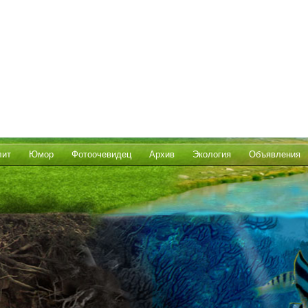
лит
Юмор
Фотоочевидец
Архив
Экология
Объявления