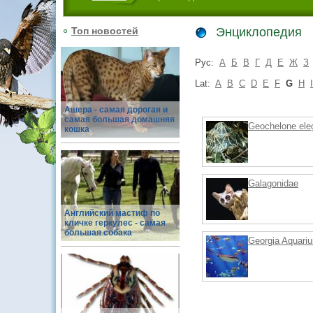
Топ новостей
Энциклопедия
Рус:
А
Б
В
Г
Д
Е
Ж
З
Lat:
A
B
C
D
E
F
G
H
I
Ашера - самая дорогая и
самая большая домашняя
Geochelone ele
кошка
Galagonidae
Английский мастиф по
кличке геркулес - самая
большая собака
Georgia Aquari