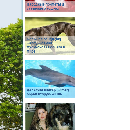
Народные приметы и
суеверия о кошках
Большая венди (big
wendy) - самая
мускулистая собака в
мире
Дельфин винтер (winter)
обрел вторую жизнь