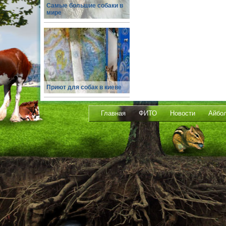
Самые большие собаки в
мире
Приют для собак в киеве
Главная
ФИТО
Новости
Айбо