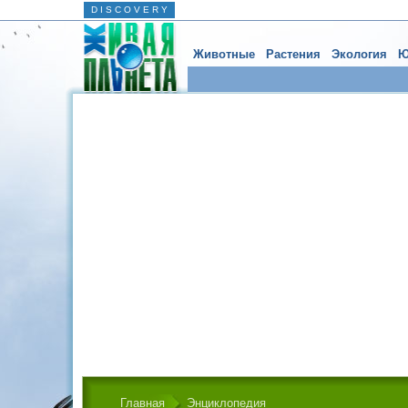
D I S C O V E R Y
Животные
Растения
Экология
Ю
Главная
Энциклопедия