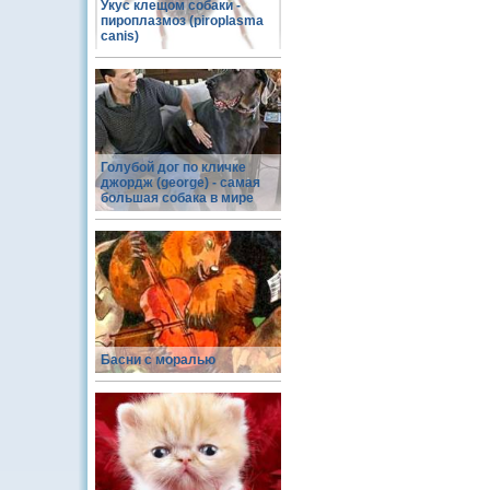
Укус клещом собаки -
пироплазмоз (piroplasma
canis)
Голубой дог по кличке
джордж (george) - самая
большая собака в мире
Басни с моралью