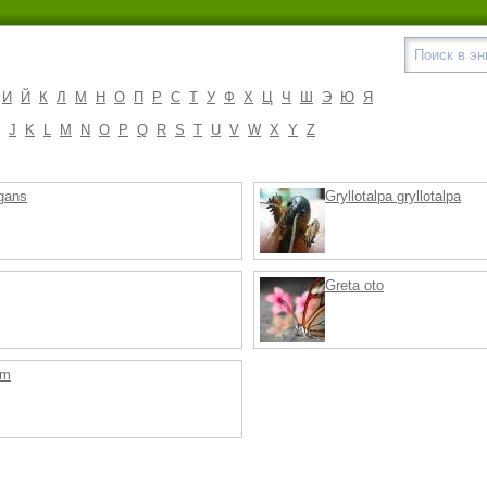
И
Й
К
Л
М
Н
О
П
Р
С
Т
У
Ф
Х
Ц
Ч
Ш
Э
Ю
Я
J
K
L
M
N
O
P
Q
R
S
T
U
V
W
X
Y
Z
gans
Gryllotalpa gryllotalpa
Greta oto
um