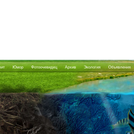
лит
Юмор
Фотоочевидец
Архив
Экология
Объявления