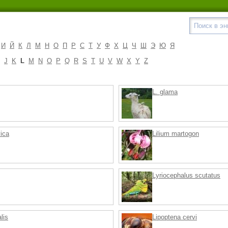
И
Й
К
Л
М
Н
О
П
Р
С
Т
У
Ф
Х
Ц
Ч
Ш
Э
Ю
Я
J
K
L
M
N
O
P
Q
R
S
T
U
V
W
X
Y
Z
L. glama
ica
Lilium martogon
Lyriocephalus scutatus
lis
Lipoptena cervi