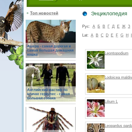
Топ новостей
Энциклопедия
Рус:
А
Б
В
Г
Д
Е
Ж
З
Lat:
A
B
C
D
E
F
G
H
I
Ашера - самая дорогая и
самая большая домашняя
Leontopodium
кошка
Lodoicea maldiv
Английский мастиф по
кличке геркулес - самая
большая собака
Lilium L
Leopardus parda