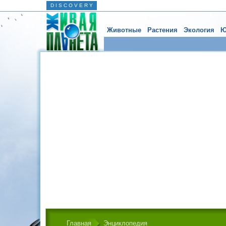
D I S C O V E R Y
Животные
Растения
Экология
Ю
Главная
Энциклопедия