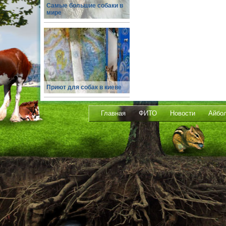
Самые большие собаки в
мире
Приют для собак в киеве
Главная
ФИТО
Новости
Айбо