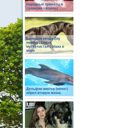
Народные приметы и
суеверия о кошках
Большая венди (big
wendy) - самая
мускулистая собака в
мире
Дельфин винтер (winter)
обрел вторую жизнь