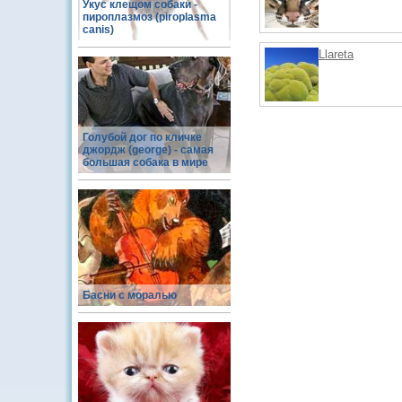
Укус клещом собаки -
пироплазмоз (piroplasma
canis)
Llareta
Голубой дог по кличке
джордж (george) - самая
большая собака в мире
Басни с моралью