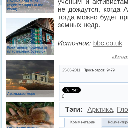
учёным и активистам
Ночные огни мира
(nighttime lights of the
не дождутся, когда 
world)
тогда можно будет пр
земных недр.
Источник:
bbc.co.uk
Креативные поделки из
пластиковых бутылок
« Вернут
25-03-2011
|
Просмотров:
9479
Аральское море
0
Тэги:
Арктика
,
Гло
Комментарии
Комментир