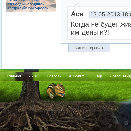
Гигантские пауки-
птицееды наводнили
австралийский городок
Ася
12-05-2013 18:
Когда не будет жи
им деньги?!
Комментировать
Главная
ФИТО
Новости
Айболит
Юмор
Фотоочевид