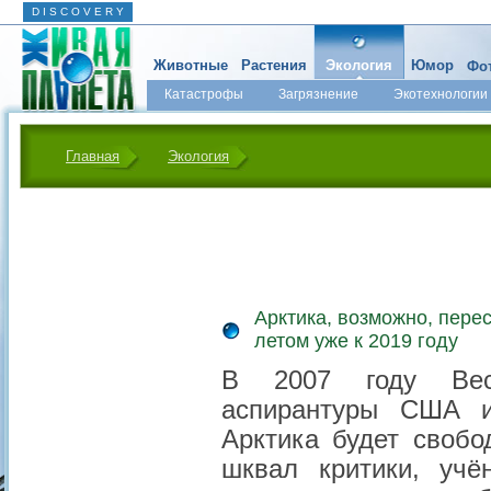
D I S C O V E R Y
Животные
Растения
Экология
Юмор
Фот
Катастрофы
Загрязнение
Экотехнологии
Главная
Экология
Арктика, возможно, пере
летом уже к 2019 году
В 2007 году Вес
аспирантуры США и
Арктика будет свобо
шквал критики, уч