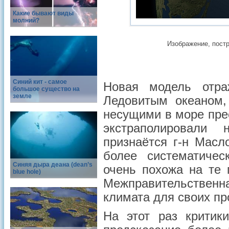
Какие бывают виды
молний?
Изображение, постр
Синий кит - самое
Новая модель отра
большое существо на
земле
Ледовитым океаном,
несущими в море пре
экстраполировали
признаётся г-н Мас
более систематичес
Синяя дыра деана (dean’s
очень похожа на те 
blue hole)
Межправительственн
климата для своих пр
На этот раз критик