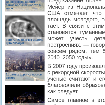
предсказание более 
Васюганское болото —
самое большое болото в
Мейер из Националь
мире
США отмечает, что 
площадь молодого, т
тает. В связи с эти
становятся туманны
может учесть дет
Гриб-Слизевик как модель
цивилизации
построениях, — говор
совсем рядом, тем 
2040–2050 годы».
В 2007 году произошл
с рекордной скорость
11 самых дорогих мостов
учёные считают и ег
в мире
благоволили образов
как следует.
Самое главное в это