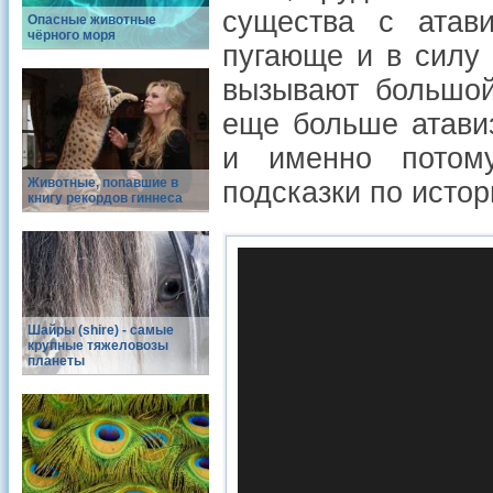
существа с атави
Опасные животные
чёрного моря
пугающе и в силу 
вызывают большой
еще больше атави
и именно потому
Животные, попавшие в
подсказки по истор
книгу рекордов гиннеса
Шайры (shire) - самые
крупные тяжеловозы
планеты