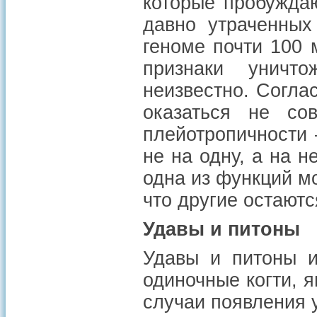
которые пробужда
давно утраченных
геноме почти 100 
признаки уничто
неизвестно. Согла
оказаться не со
плейотропичности
не на одну, а на н
одна из функций м
что другие остают
Удавы и питоны
Удавы и питоны 
одиночные когти, 
случаи появления у