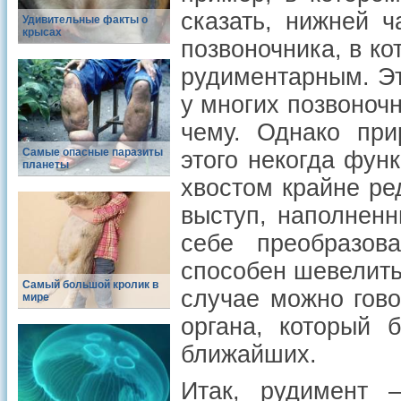
сказать, нижней ч
Удивительные факты о
крысах
позвоночника, в ко
рудиментарным. Это
у многих позвоночн
чему. Однако при
Самые опасные паразиты
этого некогда фун
планеты
хвостом крайне ре
выступ, наполненн
себе преобразов
способен шевелит
Самый большой кролик в
случае можно гово
мире
органа, который 
ближайших.
Итак, рудимент 