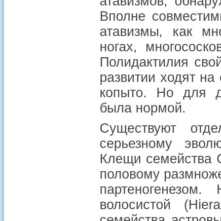
атавизмов, обнар
Вполне совместим
атавизмы, как мн
ногах, многососк
Полидактилия сво
развитии ходят на 
копыто. Но для д
была нормой.
Существуют отде
серьезному эвол
Клещи семейства C
половому размноже
партеногенезом.
волосистой (Hier
семейства астровы