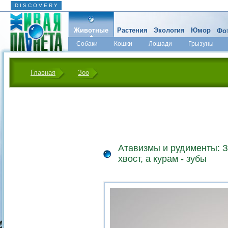
D I S C O V E R Y
Животные
Растения
Экология
Юмор
Фот
Собаки
Кошки
Лошади
Грызуны
Микромир
Главная
Зоо
Атавизмы и рудименты: З
хвост, а курам - зубы