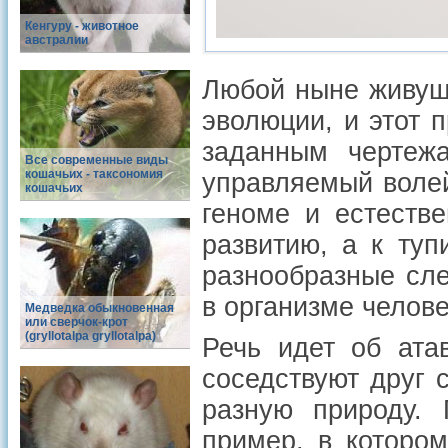
Кенгуру - животное
австралии
Любой ныне живущ
эволюции, и этот 
заданным чертеж
Все современные виды
кошачьих - таксономия
управляемый воле
кошачьих
геноме и естеств
развитию, а к ту
разнообразные сл
в организме челове
Медведка обыкновенная
или сверчок-крот
(gryllotalpa gryllotalpa)
Речь идет об ата
соседствуют друг 
разную природу. 
пример, в котором