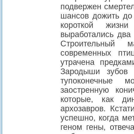
подвержен смертель
шансов дожить до
короткой жизн
выработались два 
Строительный 
современных пти
утрачена предкам
Зародыши зубов
тупоконечные 
заостренную кони
которые, как ди
архозавров. Кста
успешно, когда ме
геном гены, отве