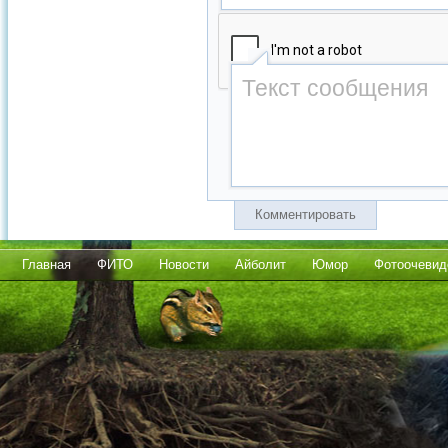
Комментировать
Главная
ФИТО
Новости
Айболит
Юмор
Фотоочевид