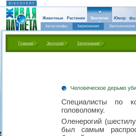
D I S C O V E R Y
Животные
Растения
Экология
Юмор
Фот
Катастрофы
Загрязнение
Экотехнологии
Главная
Экология
Загрязнение
Человеческое дерьмо уб
Специалисты по 
головоломку.
Оленерогий (шестилуч
был самым распрос