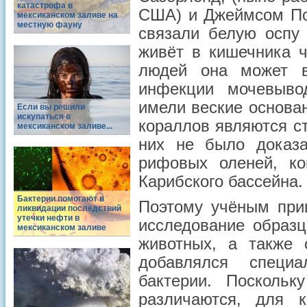
катастрофа в
США) и Джеймсом По
мексиканском заливе на
местную фауну
связали белую оспу 
живёт в кишечника ч
людей она может в
инфекции мочевыво
имели веские основан
Если вы решили
искупаться в
кораллов являются с
мексиканском заливе...
них не было доказа
рифовых оленей, ко
Карибского бассейна.
Бактерии помогают в
Поэтому учёным при
ликвидации последствий
утечки нефти в
исследование образц
мексиканском заливе
животных, а также 
добавлялся специ
бактерии. Посколь
различаются, для 