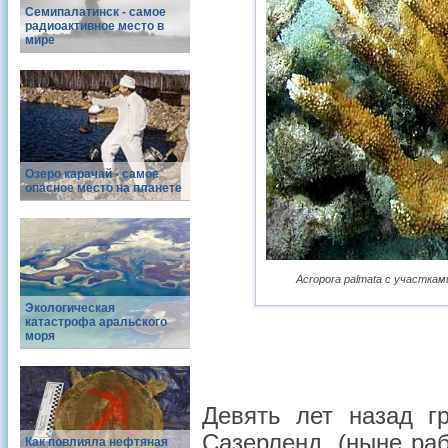
Семипалатинск - cамое
радиоактивное место в
мире
Озеро карачай - самое
опасное место на планете
Acropora palmata с участками
Экологическая
катастрофа аральского
моря
Девять лет назад г
Сазерленд, (ныне ра
Как повлияла нефтяная