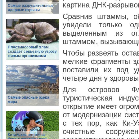
картина ДНК-разрыво
Самые разрушительные
ядерные взрывы
Сравнив штаммы, об
увидели только о
выделенным из отх
штаммом, вызывающи
Пластмассовый хлам
Чтобы развеять оста
создаёт серьёзную угрозу
живым организмами
мелкие фрагменты зд
поставили их под у
четыре дня у здоровы
Для островов Фл
туристическая инду
Самые опасные озера
мира
открытие имеет огром
от модернизации сист
с тех пор, как Ки-
очистные сооруж
Китайские пляжи на