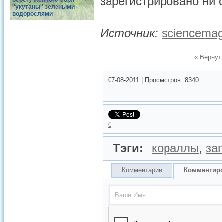
зарегистрировано ни 
берегу желтого моря
''укутаны'' зелеными
водорослями
Источник:
sciencemag
« Вернут
07-08-2011
|
Просмотров:
8340
0
Тэги:
кораллы
,
за
Комментарии
Комментир