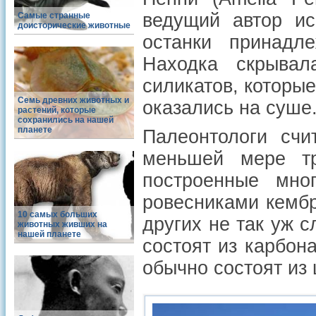
ведущий автор ис
Самые странные
доисторические животные
останки принадл
Находка скрывал
силикатов, которые
Семь древних животных и
оказались на суше
растений, которые
сохранились на нашей
планете
Палеонтологи счи
меньшей мере тр
построенные мног
ровесниками кембр
10 самых больших
других не так уж 
животных живших на
нашей планете
состоят из карбон
обычно состоят из