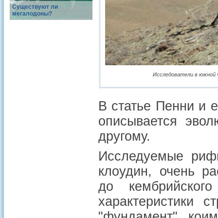
Существуют ли
мегалодоны?
Исследователи в южной 
В статье Пенни и е
описывается эвол
другому.
Исследуемые риф
клоудин, очень р
до кембрийског
характеристики с
"фундамент", кои