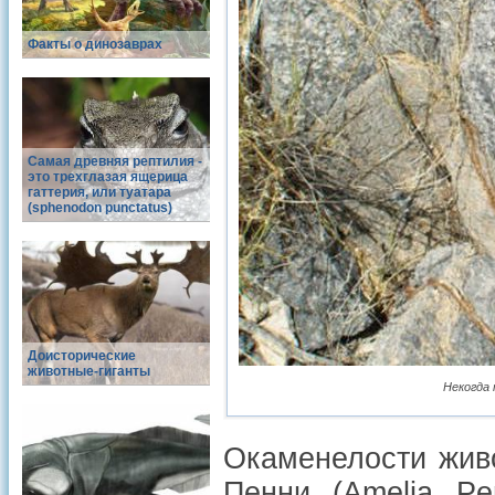
Факты о динозаврах
Самая древняя рептилия -
это трехглазая ящерица
гаттерия, или туатара
(sphenodon punctatus)
Доисторические
животные-гиганты
Некогда 
Окаменелости жив
Пенни (Amelia Pe