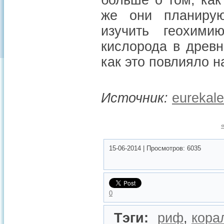
больше о том, как
же они планиру
изучить геохими
кислорода в древ
как это повлияло 
Источник:
eurekale
15-06-2014
|
Просмотров:
6035
0
Тэги:
риф
,
кора