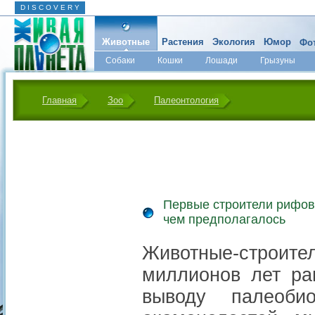
D I S C O V E R Y
Животные
Растения
Экология
Юмор
Фот
Собаки
Кошки
Лошади
Грызуны
Микромир
Главная
Зоо
Палеонтология
Первые строители рифов
чем предполагалось
Животные-строи
миллионов лет ра
выводу палеоби