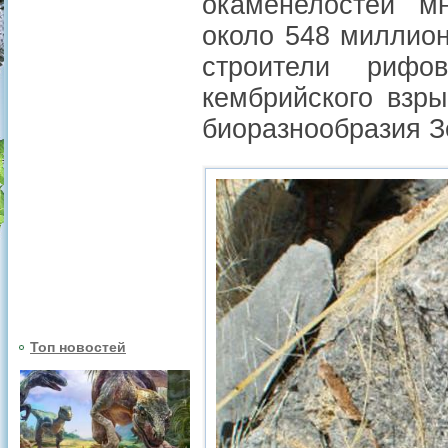
окаменелостей мн
около 548 миллион
строители риф
кембрийского взр
биоразнообразия З
Топ новостей