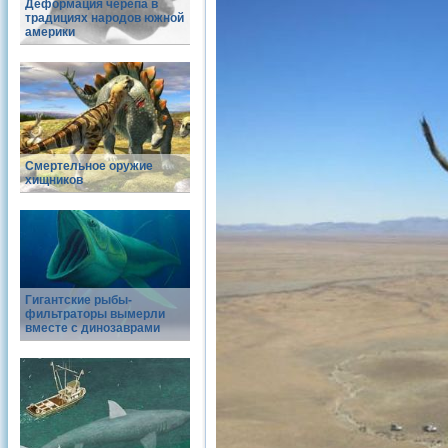
Деформация черепа в
традициях народов южной
америки
Смертельное оружие
хищников
Гигантские рыбы-
фильтраторы вымерли
вместе с динозаврами