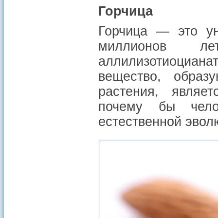
Горчица
Горчица — это у
миллионов ле
аллилизотиоцианат
вещество, образ
растения, являе
почему бы чело
естественной эвол