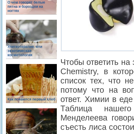
О чём говорят белые
пятна и бороздки на
ногтях
Улиткотерапия, или
экзотическая
косметология
Чтобы ответить на
Chemistry, в кот
список тех, что н
потому что на во
ответ. Химии в еде
Как появился первый хлеб
Таблица нашего
Менделеева говор
съесть лиса состои