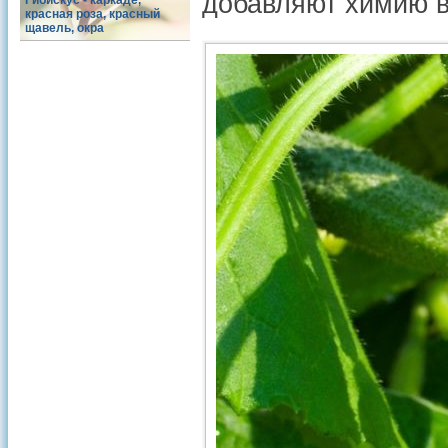
добавляют химию в
Гибискус - каркаде,
красная роза, красный
щавель, окра