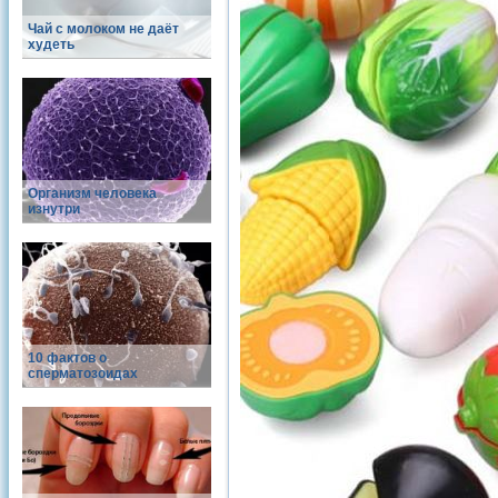
Чай с молоком не даёт
худеть
Организм человека
изнутри
10 фактов о
сперматозоидах