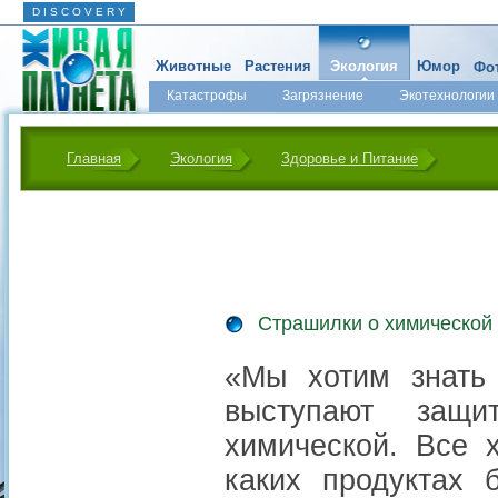
D I S C O V E R Y
Животные
Растения
Экология
Юмор
Фот
Катастрофы
Загрязнение
Экотехнологии
Главная
Экология
Здоровье и Питание
Cтрашилки о химической
«Мы хотим знать
выступают защи
химической. Все х
каких продуктах 