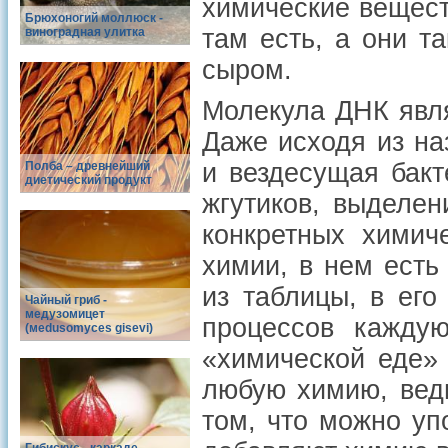
химические веществ
Брюхоногий моллюск -
там есть, а они т
виноградная улитка
сыром.
Молекула ДНК явля
Даже исходя из на
и вездесущая бакт
Полба – древнейший
диетический продукт
жгутиков, выделен
конкретных химич
химии, в нем ест
из таблицы, в его
Чайный гриб -
медузомицет
процессов каждую
(меdusomyces gisevi)
«химической еде» 
любую химию, ведь
том, что можно уп