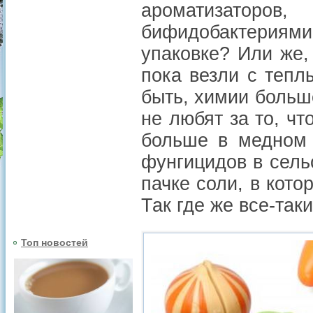
ароматизатор
бифидобактериями
упаковке? Или же,
пока везли с тепл
быть, химии больше
не любят за то, ч
больше в медном 
фунгицидов в сель
пачке соли, в кото
Так где же все-так
Топ новостей