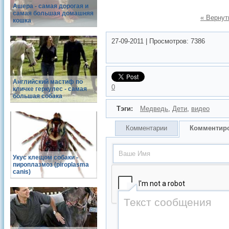
Ашера - самая дорогая и
самая большая домашняя
« Вернут
кошка
27-09-2011
|
Просмотров:
7386
Английский мастиф по
0
кличке геркулес - самая
большая собака
Тэги:
Медведь
,
Дети
,
видео
Комментарии
Комментир
Укус клещом собаки -
пироплазмоз (piroplasma
canis)