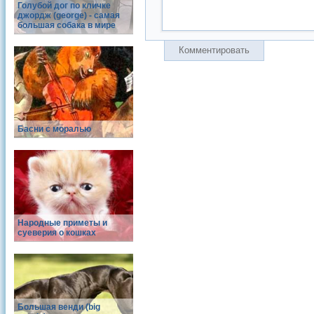
Голубой дог по кличке
джордж (george) - самая
большая собака в мире
Комментировать
Басни с моралью
Народные приметы и
суеверия о кошках
Большая венди (big