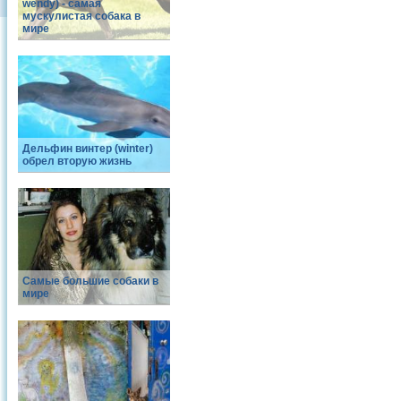
wendy) - самая
мускулистая собака в
мире
Дельфин винтер (winter)
обрел вторую жизнь
Самые большие собаки в
мире