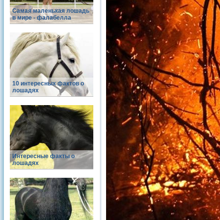
Самая маленькая лошадь
в мире - фалабелла
10 интересных фактов о
лошадях
Интересные факты о
лошадях