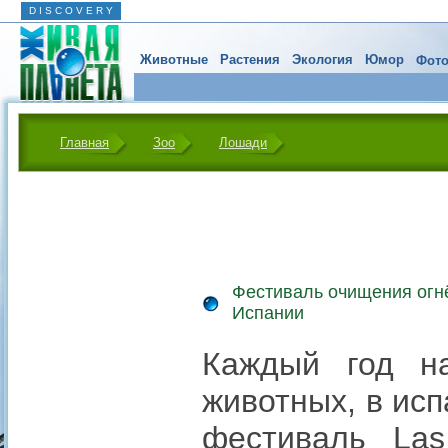
D I S C O V E R Y
Животные
Растения
Экология
Юмор
Фото
Главная
Зоо
Лошади
Фестиваль очищения огнё
Испании
Каждый год на
животных, в ис
фестиваль Las