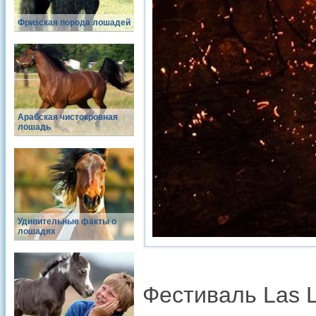
Фризская порода лошадей
Арабская чистокровная
лошадь
Удивительные факты о
лошадях
Фестиваль Las L