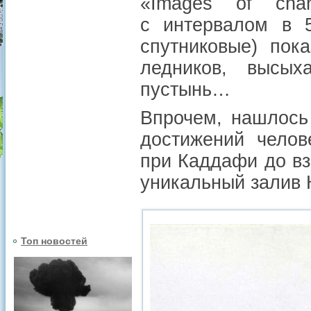
«Images of cha
с интервалом в 5
спутниковые) пок
ледников, высых
пустынь…
Впрочем, нашлось
достижений челов
при Каддафи до вз
уникальный залив 
Топ новостей