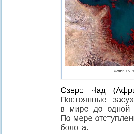
Фото: U.S. De
Озеро Чад (Афри
Постоянные засу
в мире до одной 
По мере отступлен
болота.