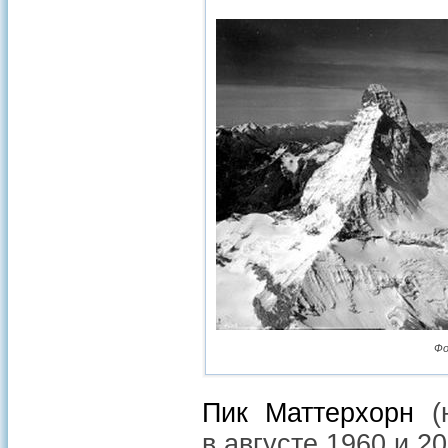
Фо
Пик Маттерхорн
(н
в августе 1960 и 20