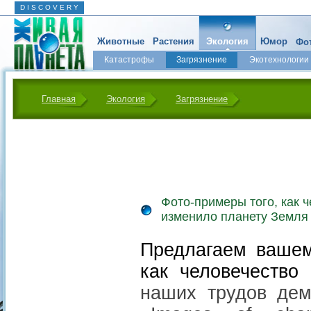
D I S C O V E R Y
Животные
Растения
Экология
Юмор
Фот
Катастрофы
Загрязнение
Экотехнологии
Главная
Экология
Загрязнение
Фото-примеры того, как 
изменило планету Земля
Предлагаем вашем
как человечество
наших трудов дем