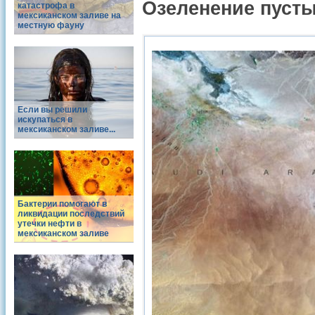
Озеленение пуст
катастрофа в
мексиканском заливе на
местную фауну
Если вы решили
искупаться в
мексиканском заливе...
Бактерии помогают в
ликвидации последствий
утечки нефти в
мексиканском заливе