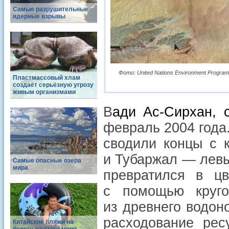
Самые разрушительные
ядерные взрывы
Фото: United Nations Environment Program;
Пластмассовый хлам
создаёт серьёзную угрозу
живым организмами
В
ади Ас-Сирхан, 
февраль 2004 года
сводили концы с 
и Тубаржал — левы
Самые опасные озера
мира
превратился в ц
с помощью круго
из древнего водон
расходование рес
Китайские пляжи на