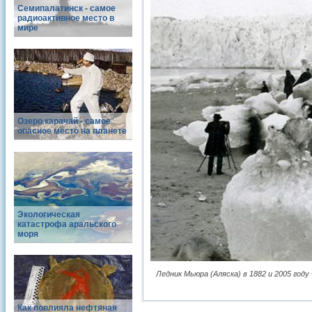
Семипалатинск - cамое
радиоактивное место в
мире
Озеро карачай - самое
опасное место на планете
Экологическая
катастрофа аральского
моря
Ледник Мьюра (Аляска) в 1882 и 2005 году Фо
Как повлияла нефтяная