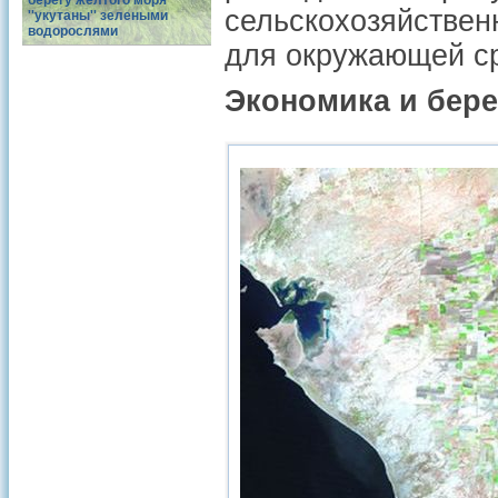
берегу желтого моря
сельскохозяйстве
''укутаны'' зелеными
водорослями
для окружающей с
Экономика и бере