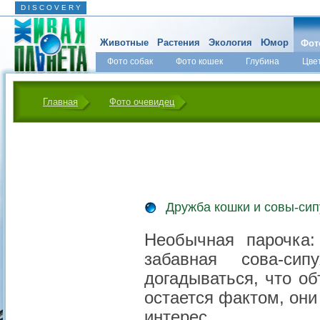
D I S C O V E R Y
Животные
Растения
Экология
Юмор
Фот
Фото собак
Фото кошек
Глубина
Цве
Главная
Фото очевидец
Дружба кошки и совы-сип
Необычная парочка
забавная сова-си
догадываться, что о
остается фактом, они
интерес.