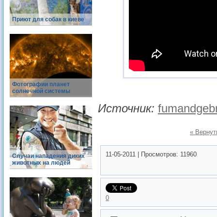
Приют для собак в киеве
Фотографии планет
солнечной системы
Источник:
fumandgeb
« Вернут
11-05-2011
|
Просмотров:
11960
Случаи нападения диких
животных на людей
0