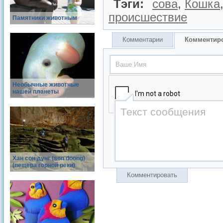
Тэги:
сова
,
Кошка
происшествие
Памятники животным
Комментарии
Комментир
Необычные животные
нашей планеты
Хан сон дунг (son doong)
(пещера горной реки)
Комментировать