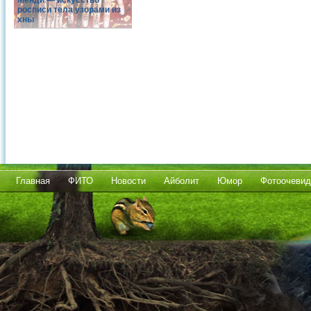
Менди — искусство
росписи тела узорами из
хны
Главная
ФИТО
Новости
Айболит
Юмор
Фотоочевид