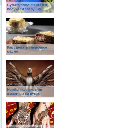
Бумага плюс фантазия,
получаем зверушку
Как сделать сливочное
масло
Необычные рисунки
животных на руках