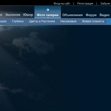
Вход на сайт
|
Регистрация
|
Забыли 
ия
Экология
Юмор
Фото галереи
Объявления
Форум
Видео
ошек
Глубина
Цветы и Растения
Насекомые
Живая планета