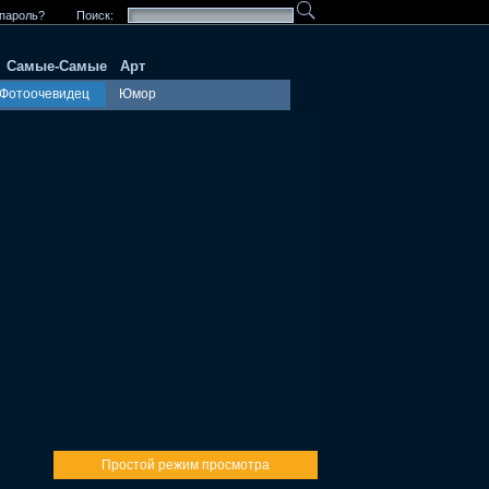
пароль?
Поиск:
Самые-Самые
Арт
Фотоочевидец
Юмор
Простой режим просмотра