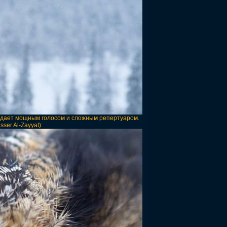
ладает мощным голосом и сложным репертуаром.
er Al-Zayyat):