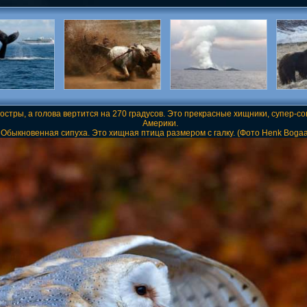
 остры, а голова вертится на 270 градусов. Это прекрасные хищники, супер-
Америки.
Обыкновенная сипуха. Это хищная птица размером с галку. (Фото Henk Bogaa