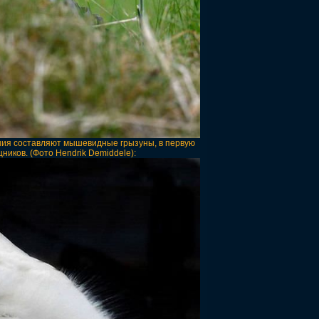
ания составляют мышевидные грызуны, в первую
ников. (Фото Hendrik Demiddele):