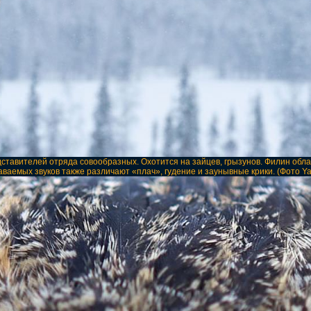
дставителей отряда совообразных. Охотится на зайцев, грызунов. Филин об
ваемых звуков также различают «плач», гудение и заунывные крики. (Фото Yass