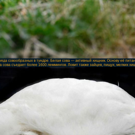
тряда совообразных в тундре. Белая сова — активный хищник. Основу её пит
а сова съедает более 1600 леммингов. Ловит также зайцев, пищух, мелких хищ