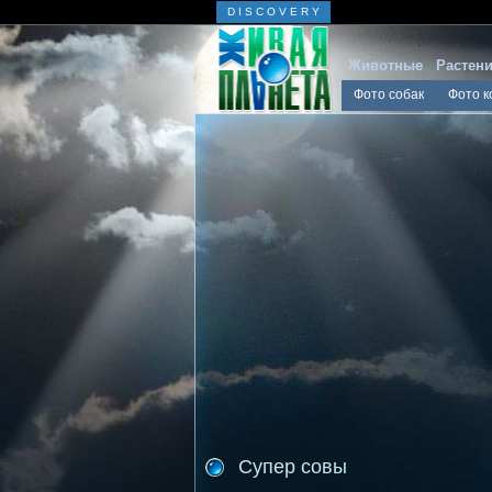
D I S C O V E R Y
Животные
Растен
Фото собак
Фото к
Супер совы