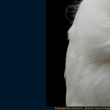
Бородатая неясыть. Длина тела птицы 