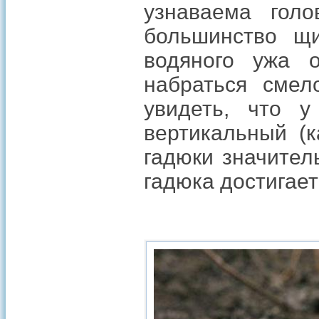
узнаваема гол
большинство щи
водяного ужа 
набраться смел
увидеть, что у
вертикальный (к
гадюки значител
гадюка достигает