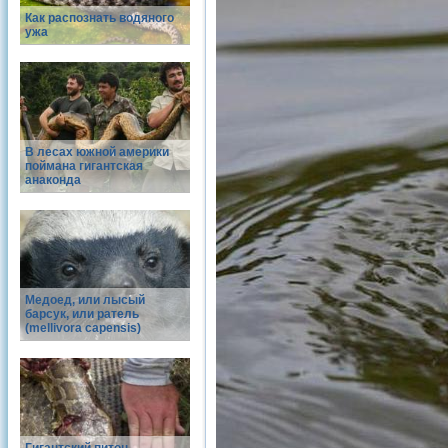
Как распознать водяного
ужа
В лесах южной америки
поймана гигантская
анаконда
Медоед, или лысый
барсук, или ратель
(mellivora capensis)