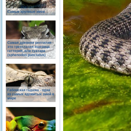
Самые крупные змеи
Самая древняя рептилия -
это трехглазая ящерица
гаттерия, или туатара
(sphenodon punctatus)
Габонская гадюка - одна
из самых ядовитых змей в
мире