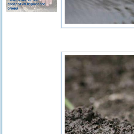
Гигантский питон
проглотил взрослого
оленя