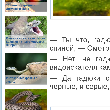
10 самых странных
лягушек в мире
— Ты что, гадю
Комодский варан — самая
крупная из ныне живущих
ящериц
спиной, — Смотри
— Нет, не гадю
видоискателя ка
— Да гадюки се
Интересные факты о
змеях
черные, и серые, 