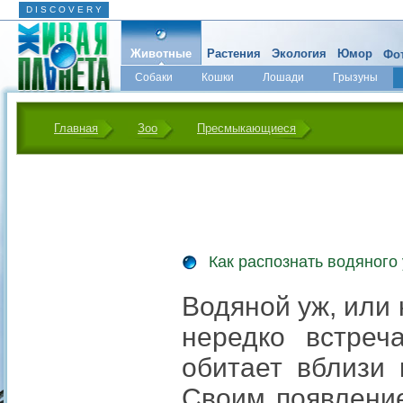
D I S C O V E R Y
Животные
Растения
Экология
Юмор
Фот
Собаки
Кошки
Лошади
Грызуны
Микромир
Главная
Зоо
Пресмыкающиеся
Как распознать водяного
Водяной уж, или 
нередко встреч
обитает вблизи 
Своим появлени