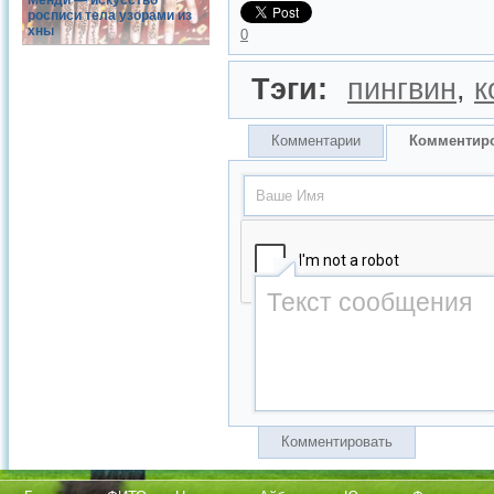
Менди — искусство
росписи тела узорами из
хны
0
Тэги:
пингвин
,
к
Комментарии
Комментир
Комментировать