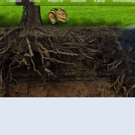
Главная
ФИТО
Новости
Айболит
Юмор
Фотоочевид