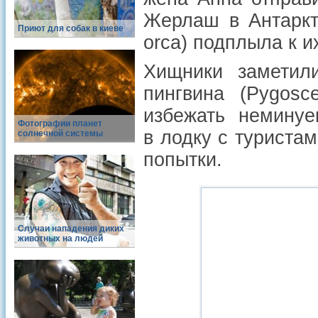
Жерлаш в Антаркти
Приют для собак в киеве
orca) подплыла к и
Хищники заметили
пингвина (Pygosc
избежать неминуе
Фотографии планет
в лодку с туристам
солнечной системы
попытки.
Случаи нападения диких
животных на людей