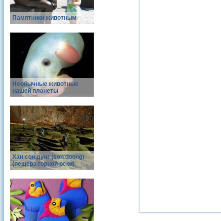
Памятники животным
Необычные животные
нашей планеты
Хан сон дунг (son doong)
(пещера горной реки)