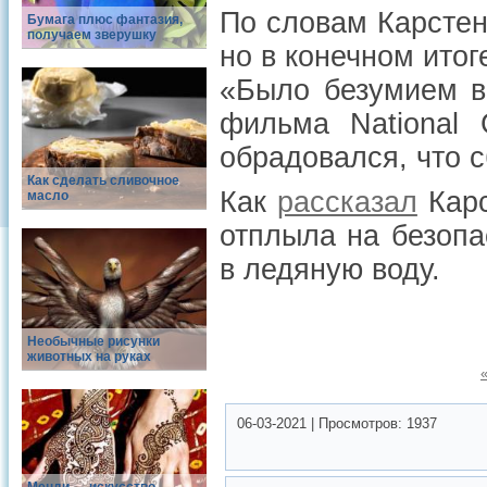
По словам Карстен
Бумага плюс фантазия,
получаем зверушку
но в конечном итог
«Было безумием в
фильма National 
обрадовался, что с
Как сделать сливочное
Как
рассказал
Карс
масло
отплыла на безопа
в ледяную воду.
Необычные рисунки
животных на руках
06-03-2021
|
Просмотров:
1937