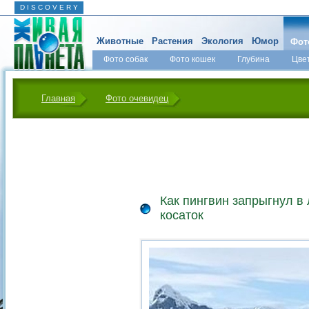
D I S C O V E R Y
Животные
Растения
Экология
Юмор
Фот
Фото собак
Фото кошек
Глубина
Цве
Главная
Фото очевидец
Как пингвин запрыгнул в 
косаток