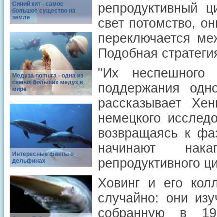
Синий кит - самое
репродуктивный ц
большое существо на
земле
свет потомство, о
переключается ме
Подобная стратеги
"Их неспешного 
Медуза nomura - одна из
самых больших медуз в
поддержания одно
мире
рассказывает Хен
немецкого исслед
возвращаясь к фа
начинают нак
Интересные факты о
репродуктивного ци
дельфинах
Ховинг и его кол
случайно: они из
собранную в 19