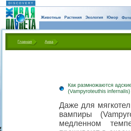
D I S C O V E R Y
Животные
Растения
Экология
Юмор
Фото
Главная
Аква
Как размножаются адски
(Vampyroteuthis infernalis)
Даже для мягкотел
вампиры (Vampyro
медленном темпе