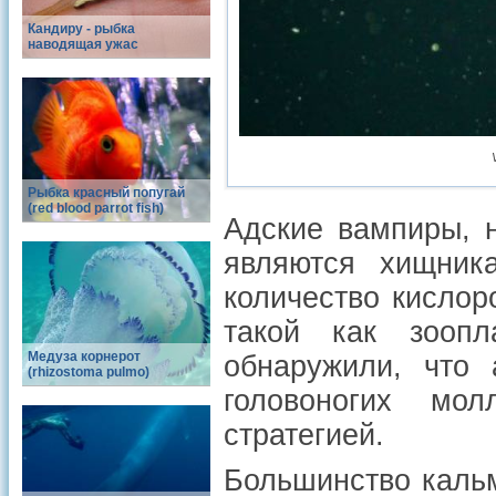
Кандиру - рыбка
наводящая ужас
Рыбка красный попугай
(red blood parrot fish)
Адские вампиры, 
являются хищник
количество кислор
такой как зоопл
Медуза корнерот
обнаружили, что 
(rhizostoma pulmo)
головоногих мо
стратегией.
Большинство кальм