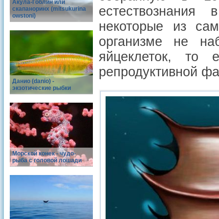
Акула-Гоблин или
естествознания 
скапаноринх (mitsukurina
owstoni)
некоторые из сам
организме не на
яйцеклеток, то 
репродуктивной фа
Данио (danio) -
экзотические рыбки
Морской конек - чудо-
рыба с головой лошади