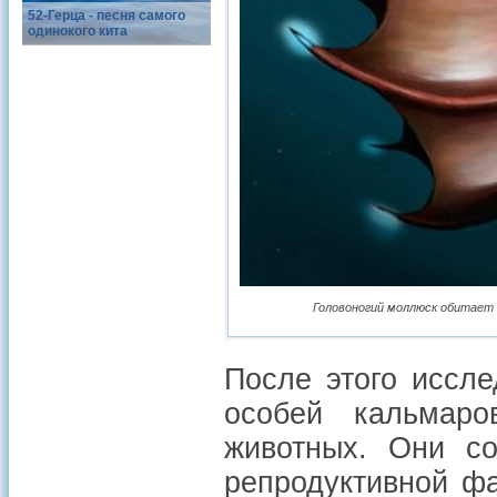
52-Герца - песня самого
одинокого кита
Головоногий моллюск обитает в
После этого иссле
особей кальмаро
животных. Они со
репродуктивной фа