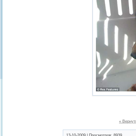
« Вернут
13-10-2009
|
Просмотров:
8939