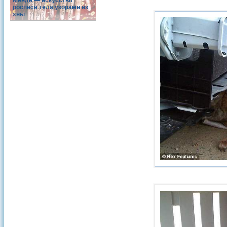
Менди — искусство
росписи тела узорами из
хны