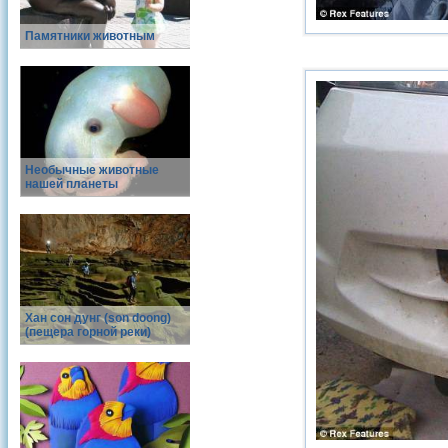
Памятники животным
Необычные животные
нашей планеты
Хан сон дунг (son doong)
(пещера горной реки)