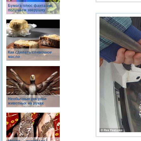
Бумага плюс фантазия,
получаем зверушку
Как сделать сливочное
масло
Необычные рисунки
животных на руках