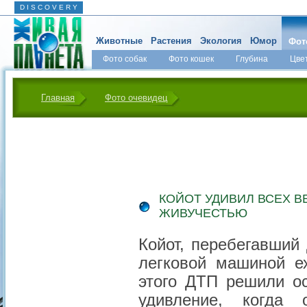
D I S C O V E R Y
Животные
Растения
Экология
Юмор
Фот
Фото собак
Фото кошек
Глубина
Цве
Главная
Фото очевидец
КОЙОТ УДИВИЛ ВСЕХ В
ЖИВУЧЕСТЬЮ
Койот, перебегавший
легковой машиной е
этого ДТП решили о
удивление, когда 