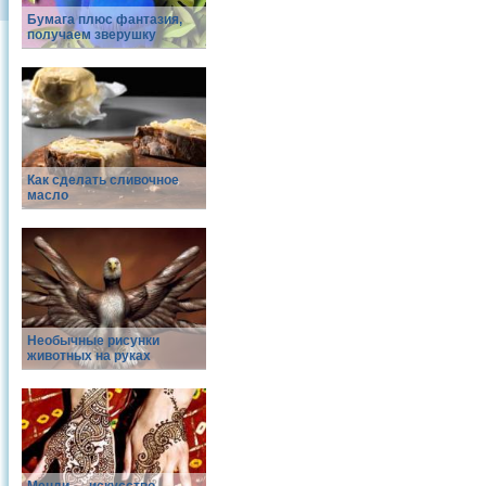
Бумага плюс фантазия,
получаем зверушку
Как сделать сливочное
масло
Необычные рисунки
животных на руках