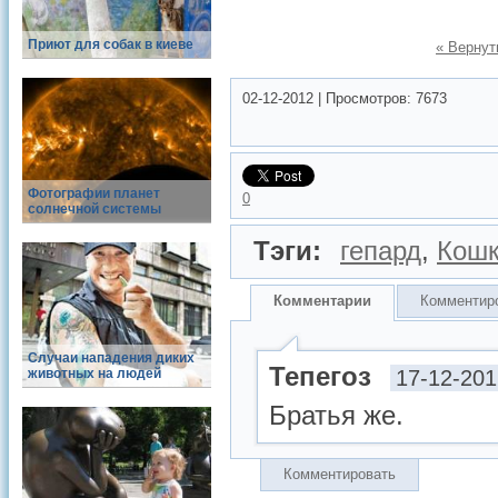
Приют для собак в киеве
« Вернут
02-12-2012
|
Просмотров:
7673
Фотографии планет
0
солнечной системы
Тэги:
гепард
,
Кош
Комментарии
Комментир
Случаи нападения диких
Тепегоз
животных на людей
17-12-201
Братья же.
Комментировать