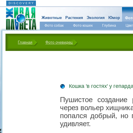
D I S C O V E R Y
Животные
Растения
Экология
Юмор
Фот
Фото собак
Фото кошек
Глубина
Цве
Главная
Фото очевидец
Кошка 'в гостях' у гепард
Пушистое создание 
через вольер хищника
попался добрый, но 
удивляет.