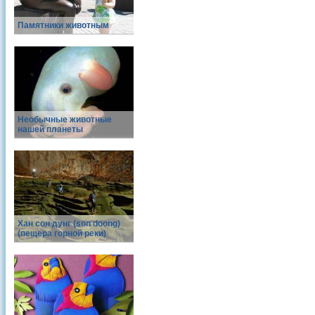
Памятники животным
Необычные животные
нашей планеты
Хан сон дунг (son doong)
(пещера горной реки)