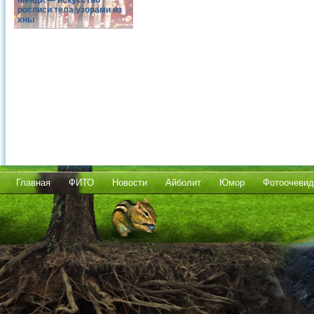
Менди — искусство
росписи тела узорами из
хны
Главная
ФИТО
Новости
Айболит
Юмор
Фотоочевид