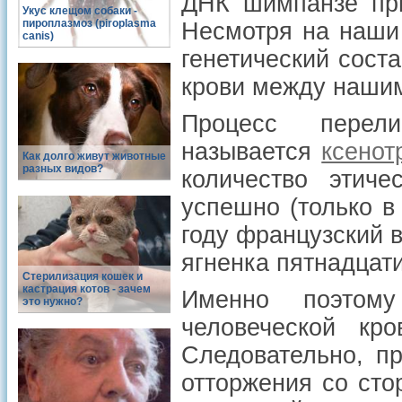
ДНК шимпанзе при
Укус клещом собаки -
пироплазмоз (piroplasma
Несмотря на наши
canis)
генетический сост
крови между наши
Процесс перел
называется
ксенот
Как долго живут животные
разных видов?
количество этиче
успешно (только в
году французский 
ягненка пятнадцат
Стерилизация кошек и
кастрация котов - зачем
Именно поэтом
это нужно?
человеческой кр
Следовательно, п
отторжения со ст