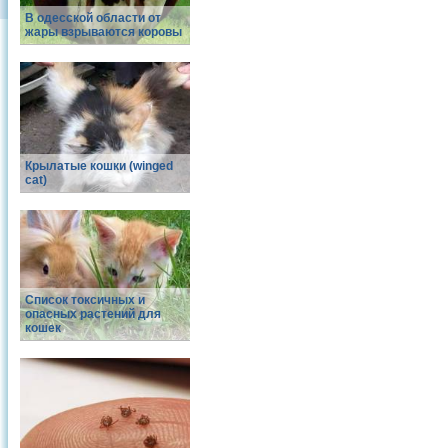
В одесской области от
жары взрываются коровы
Крылатые кошки (winged
cat)
Список токсичных и
опасных растений для
кошек