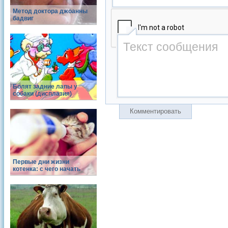
Метод доктора джоанны
бадвиг
Болят задние лапы у
собаки (дисплазия)
Комментировать
Первые дни жизни
котенка: с чего начать