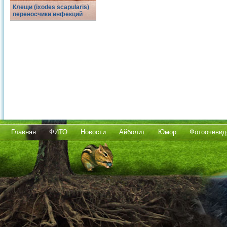
Клещи (ixodes scapularis)
переносчики инфекций
Главная
ФИТО
Новости
Айболит
Юмор
Фотоочевид