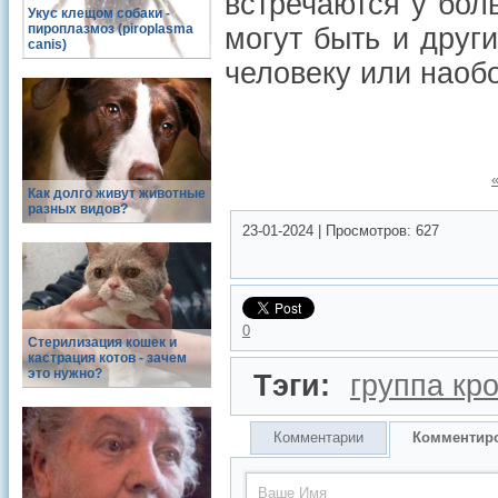
встречаются у бол
Укус клещом собаки -
пироплазмоз (piroplasma
могут быть и друг
canis)
человеку или наоб
Как долго живут животные
разных видов?
23-01-2024
|
Просмотров:
627
0
Стерилизация кошек и
кастрация котов - зачем
это нужно?
Тэги:
группа кр
Комментарии
Комментир