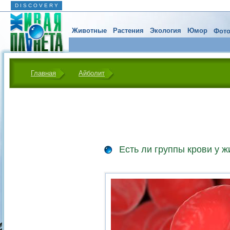
D I S C O V E R Y
Животные
Растения
Экология
Юмор
Фото
Главная
Айболит
Есть ли группы крови у 