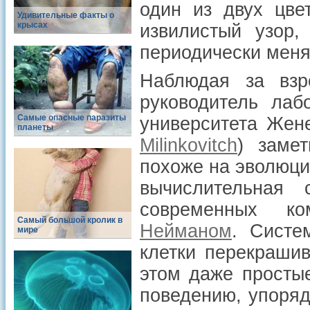
один из двух цв
Удивительные факты о
крысах
извилистый узор,
периодически меня
Наблюдая за взр
руководитель лаб
Самые опасные паразиты
университета Жен
планеты
Milinkovitch
) заме
похоже на эволюц
вычислительная 
современных к
Самый большой кролик в
Нейманом
. Систе
мире
клетки перекрашив
этом даже просты
поведению, упоря