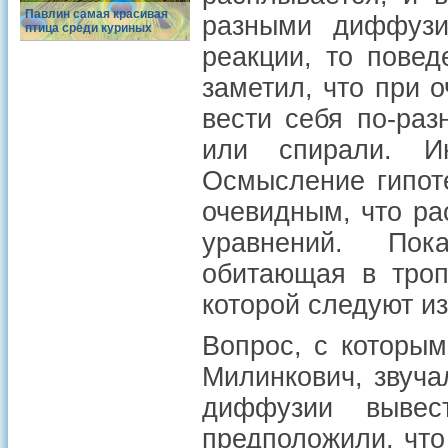
Павлин самая красивая
разными диффузи
птица среди куриных
реакции, то пове
заметил, что при 
вести себя по-ра
или спирали. И
Осмысление гипоте
очевидным, что ра
уравнений. По
обитающая в троп
которой следуют из
Вопрос, с которы
Милинкович, звуча
диффузии вывес
предположили, чт