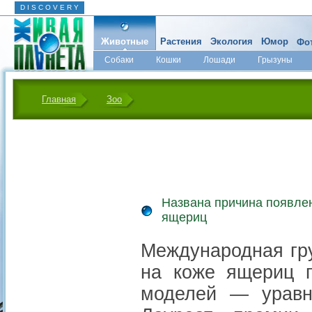
D I S C O V E R Y
Животные
Растения
Экология
Юмор
Фот
Собаки
Кошки
Лошади
Грызуны
Микромир
Главная
Зоо
Названа причина появлен
ящериц
Международная гру
на коже ящериц п
моделей — урав