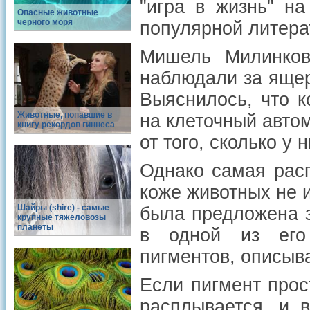
"игра в жизнь" н
Опасные животные
чёрного моря
популярной литера
Мишель Милинков
наблюдали за ящер
Выяснилось, что 
Животные, попавшие в
на клеточный авто
книгу рекордов гиннеса
от того, сколько у 
Однако самая рас
коже животных не 
Шайры (shire) - самые
была предложена 
крупные тяжеловозы
планеты
в одной из его 
пигментов, описыв
Если пигмент прос
расплывается, и 