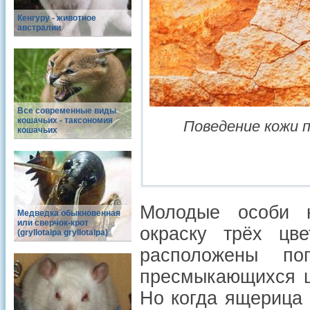
Кенгуру - животное
австралии
Все современные виды
кошачьих - таксономия
Поведение кожи 
кошачьих
Молодые особи ю
Медведка обыкновенная
или сверчок-крот
окраску трёх цв
(gryllotalpa gryllotalpa)
расположены п
пресмыкающихся ц
Но когда ящерица 