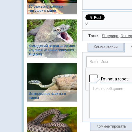
10 самых странных
лягушек в мире
0
Тэги:
Ящерица
,
Гатте
Комодский варан — самая
Комментарии
крупная из ныне живущих
ящериц
Интересные факты о
змеях
Комментировать