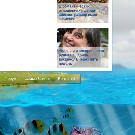
В романтических
отношениях ящериц-
сцинков размер имеет
значение
Умершая и похороненная
ручная ящерица
воскресла через пять
недель
Форум
Самые-Самые
Контакты