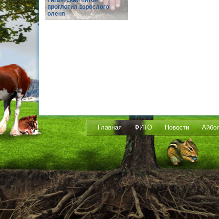
Гигантский питон
проглотил взрослого
оленя
Главная
ФИТО
Новости
Айбо