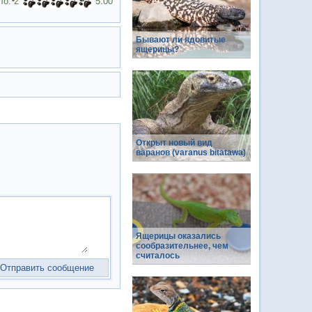
ло:
2
5.00
Бывают ли ядовитые
ящерицы?
Открыт новый вид
варанов (varanus bitatawa)
Ящерицы оказались
сообразительнее, чем
считалось