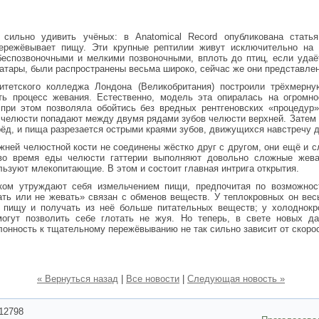
сильно удивить учёных: в Anatomical Record опубликована статья
пережёвывает пищу. Эти крупные рептилии живут исключительно на 
еспозвоночными и мелкими позвоночными, вплоть до птиц, если удаё
уатары, были распространены весьма широко, сейчас же они представле
итетского колледжа Лондона (Великобритания) построили трёхмерну
ь процесс жевания. Естественно, модель эта опиралась на огромно
при этом позволяла обойтись без вредных рентгеновских «процедур».
й челюсти попадают между двумя рядами зубов челюсти верхней. Затем
ёд, и пища разрезается острыми краями зубов, движущихся навстречу д
ижней челюстной кости не соединены жёстко друг с другом, они ещё и с
 во время еды челюсти гаттерии выполняют довольно сложные жева
ьзуют млекопитающие. В этом и состоит главная интрига открытия.
ом утруждают себя измельчением пищи, предпочитая по возможност
ать или не жевать» связан с обменов веществ. У теплокровных он вес
 пищу и получать из неё больше питательных веществ; у холоднокр
огут позволить себе глотать не жуя. Но теперь, в свете новых да
лонность к тщательному пережёвыванию не так сильно зависит от скоро
« Вернуться назад
|
Все новости
|
Следующая новость »
12798