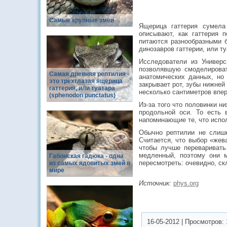
Самые крупные змеи
Ящерица гаттерия сумела 
описывают, как гаттерия 
питаются разнообразными б
динозавров гаттерии, или т
Исследователи из Универс
позволявшую смоделироват
Самая древняя рептилия -
анатомических данных, но 
это трехглазая ящерица
закрывает рот, зубы нижне
гаттерия, или туатара
несколько сантиметров впер
(sphenodon punctatus)
Из-за того что половинки н
продольной оси. То есть
напоминающие те, что испол
Обычно рептилии не слишк
Считается, что выбор «жев
чтобы лучше переваривать
медленный, поэтому они м
Габонская гадюка - одна
пересмотреть: очевидно, ск
из самых ядовитых змей в
мире
Источник:
phys.org
16-05-2012
|
Просмотров: