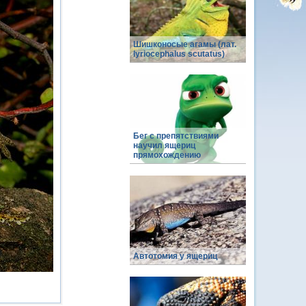
Шишконосые агамы (лат.
lyriocephalus scutatus)
Бег с препятствиями
научил ящериц
прямохождению
Автотомия у ящериц