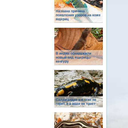
Названа причина
появления узоров на коже
ящериц
В индии обнаружили
новый вид ящерицы-
кенгуру
Саламандра и в огне не
горит, и в воде не тонет