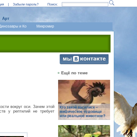
ция
|
Забыли пароль?
Поиск:
Арт
Динозавры и Ко
Микромир
Ещё по теме
ости вокруг оси. Зачем этой
Кто такой василиск –
ств у рептилий не требует
мифическое чудовище
или реальное животное?