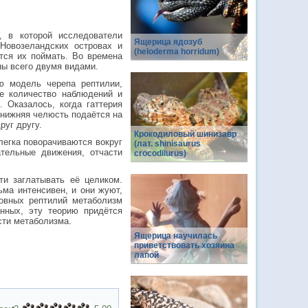
, в которой исследователи
Ящерица ядозуб
Новозеландских островах и
(heloderma horridum)
тся их поймать. Во времена
ны всего двумя видами.
ю модель черепа рептилии,
е количество наблюдений и
 Оказалось, когда гаттерия
 нижняя челюсть подаётся на
руг другу.
Крокодиловый шинизавр
легка поворачиваются вокруг
(лат. shinisaurus
тельные движения, отчасти
crocodilurus)
и заглатывать её целиком.
ьма интенсивен, и они жуют,
овных рептилий метаболизм
нных, эту теорию придётся
сти метаболизма.
Ящерица научилась
приветствовать хозяина
лапой