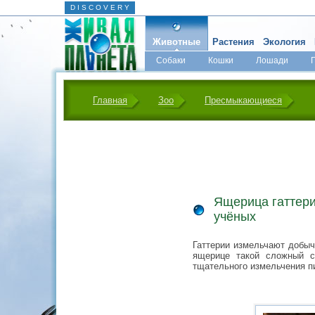
D I S C O V E R Y
Животные
Растения
Экология
Собаки
Кошки
Лошади
Главная
Зоо
Пресмыкающиеся
Ящерица гаттери
учёных
Гаттерии измельчают добыч
ящерице такой сложный с
тщательного измельчения п