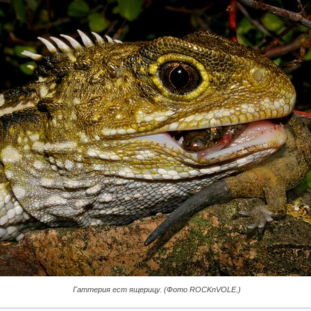
Гаттерия ест ящерицу. (Фото ROCKnVOLE.)