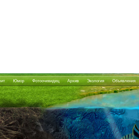
лит
Юмор
Фотоочевидец
Архив
Экология
Объявления