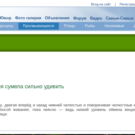
Вход на сайт
|
Регистра
Юмор
Фото галереи
Объявления
Форум
Видео
Самые-Самые
Грызуны
Пресмыкающиеся
Птицы
Рыбы
Насекомые
я сумела сильно удивить
у, двигая вперёд и назад нижней челюстью и поворачивая челюстные к
пособ жевания, пока неясно — ведь низкий уровень обмена веще
ищи.