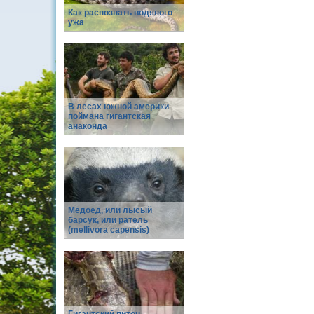
Как распознать водяного
ужа
В лесах южной америки
поймана гигантская
анаконда
Медоед, или лысый
барсук, или ратель
(mellivora capensis)