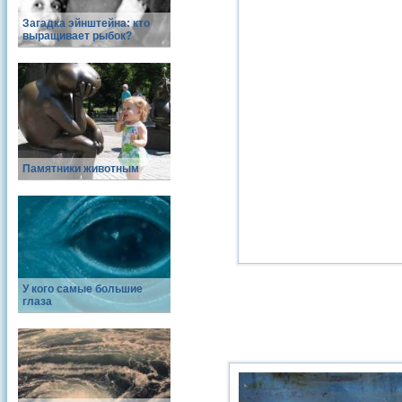
Загадка эйнштейна: кто
выращивает рыбок?
Памятники животным
У кого самые большие
глаза