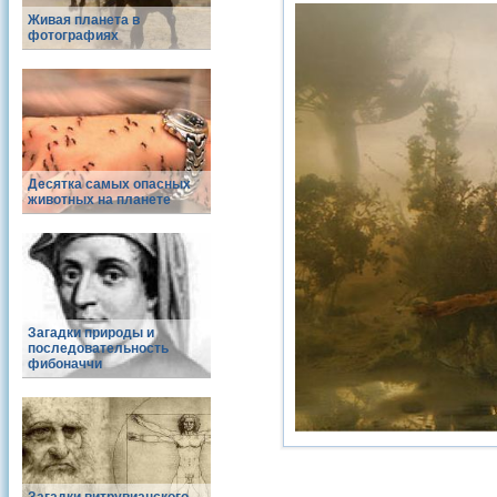
Живая планета в
фотографиях
Десятка самых опасных
животных на планете
Загадки природы и
последовательность
фибоначчи