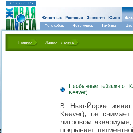
D I S C O V E R Y
Животные
Растения
Экология
Юмор
Фот
Фото собак
Фото кошек
Глубина
Цве
Главная
Живая Планета
Необычные пейзажи от К
Keever)
В Нью-Йорке живет
Keever), он снимае
литровом аквариуме,
покрывает пигментно