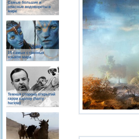
Самые большие и
опасные водовороты в
мире
15 самых странных
языков мира
Темная сторона открытий
гарри харлоу (harry
harlow)