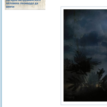
Загадки витрувианского
человека леонардо да
винчи