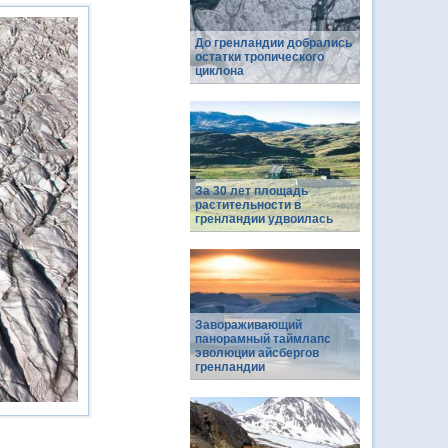
До гренландии добрались
остатки тропического
циклона
За 30 лет площадь
растительности в
гренландии удвоилась
Завораживающий
панорамный таймлапс
эволюции айсбергов
гренландии