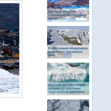
Как бы выглядела
гренландия без ледяного
щита?
В гренландии обнаружили
гигантскую подземную
реку
Ледяной щит гренландии
потерял 22 гигатонны
льда всего за один день