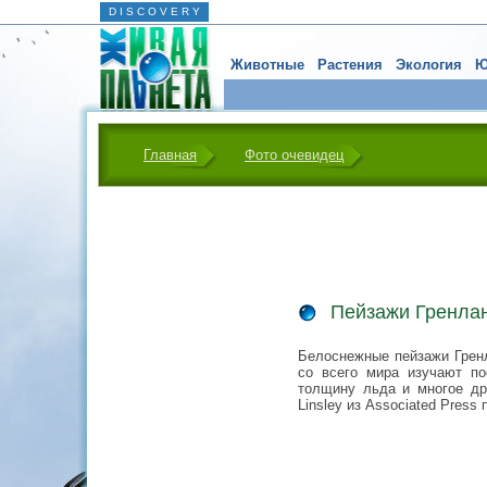
D I S C O V E R Y
Животные
Растения
Экология
Ю
Главная
Фото очевидец
Пейзажи Гренла
Белоснежные пейзажи Гренл
со всего мира изучают по
толщину льда и многое др
Linsley из Associated Pres