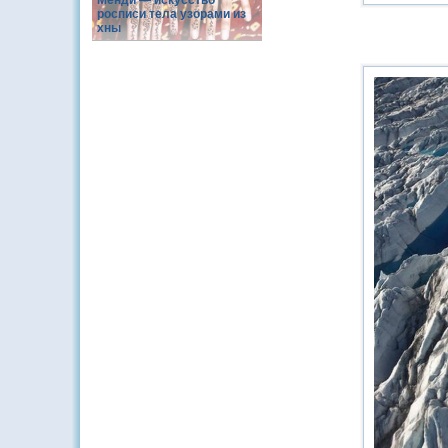
Менди — искусство
росписи тела узорами из
хны