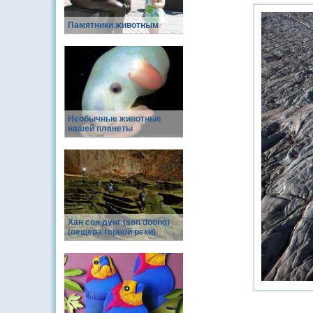
Памятники животным
Необычные животные
нашей планеты
Хан сон дунг (son doong)
(пещера горной реки)