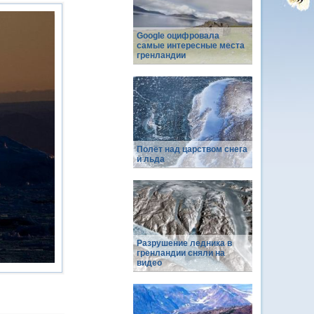
Google оцифровала
самые интересные места
гренландии
Полёт над царством снега
и льда
Разрушение ледника в
гренландии сняли на
видео