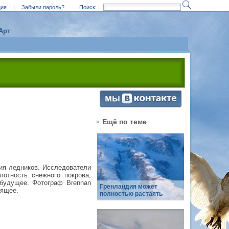
ция
|
Забыли пароль?
Поиск:
Арт
Ещё по теме
ия ледников. Исследователи
лотность снежного покрова,
 будущее. Фотограф Brennan
Гренландия может
дящее.
полностью растаять