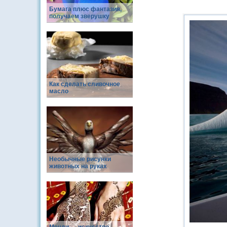
Бумага плюс фантазия,
получаем зверушку
Как сделать сливочное
масло
Необычные рисунки
животных на руках