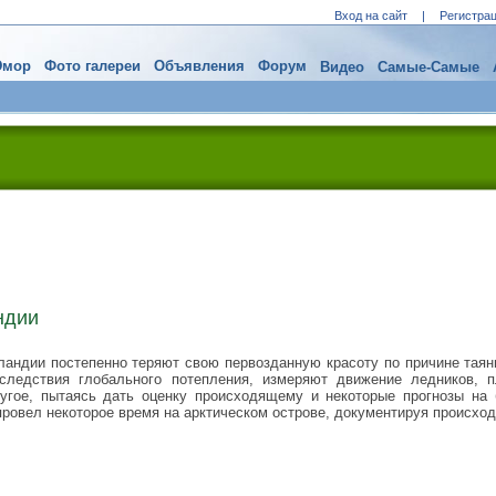
Вход на сайт
|
Регистра
мор
Фото галереи
Объявления
Форум
Видео
Самые-Самые
ндии
андии постепенно теряют свою первозданную красоту по причине таян
следствия глобального потепления, измеряют движение ледников, п
угое, пытаясь дать оценку происходящему и некоторые прогнозы на
s провел некоторое время на арктическом острове, документируя происхо