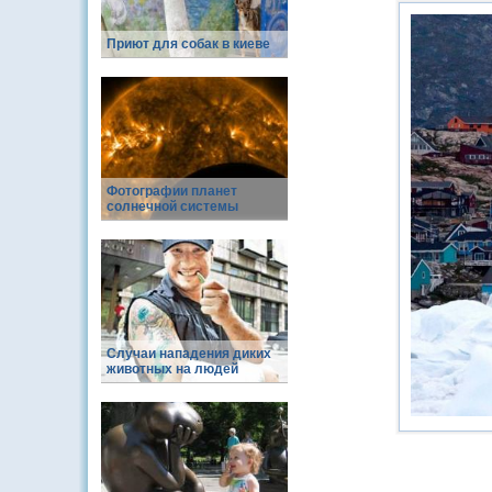
Приют для собак в киеве
Фотографии планет
солнечной системы
Случаи нападения диких
животных на людей