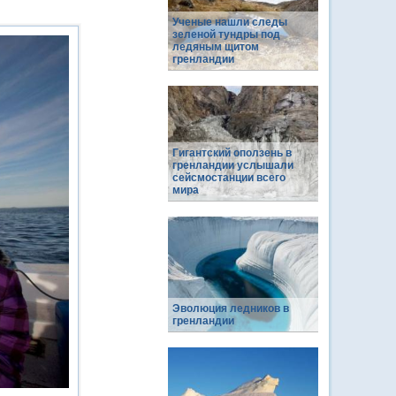
Ученые нашли следы
зеленой тундры под
ледяным щитом
гренландии
Гигантский оползень в
гренландии услышали
сейсмостанции всего
мира
Эволюция ледников в
гренландии