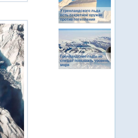
У гренландского льда
есть секретное оружие
против потепления
Гренландские льды не
спешат повышать уровень
моря