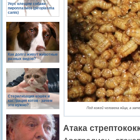
Укус клещом собаки -
пироплазмоз (piroplasma
canis)
Как долго живут животные
разных видов?
Стерилизация кошек и
кастрация котов - зачем
это нужно?
Под кожей человека яйца, а зат
Атака стрептокок