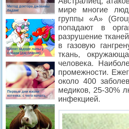
Австралиец, атако
Метод доктора джоанны
мире многие люди
бадвиг
группы «А» (Grou
попадают в орг
разрушение тканей
в газовую гангре
Болят задние лапы у
ткань, окружающ
собаки (дисплазия)
человека. Наиболе
промежности. Ежег
около 400 заболе
медиков, 25-30% л
Первые дни жизни
котенка: с чего начать
инфекцией.