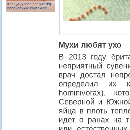
Клещи (ixodes scapularis)
переносчики инфекций
Мухи любят ухо
В 2013 году брит
неприятный сувен
врач достал непр
определил их к
hominivorax), ко
Северной и Южной
яйца в плоть тепл
идет о ранах на 
или естественных