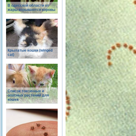
В одесской области от
жары взрываются коровы
Крылатые кошки (winged
cat)
Список токсичных и
опасных растений для
кошек