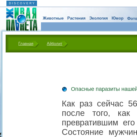
D I S C O V E R Y
Животные
Растения
Экология
Юмор
Фото
Главная
Айболит
Опасные паразиты наше
Как раз сейчас 5
после того, как
превратившим его
Состояние мужчин