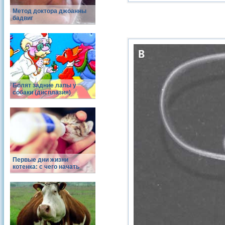
Метод доктора джоанны
бадвиг
Болят задние лапы у
собаки (дисплазия)
Первые дни жизни
котенка: с чего начать