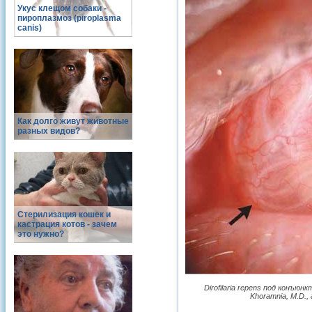
Укус клещом собаки -
пироплазмоз (piroplasma
canis)
Как долго живут животные
разных видов?
Стерилизация кошек и
кастрация котов - зачем
это нужно?
Dirofilaria repens под конъюн
Khoramnia, M.D., 