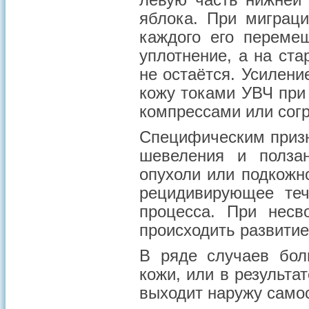
левую часть нижней 
яблока. При миграци
каждого его переме
уплотнение, а на ст
не остаётся. Усилени
кожу токами УВЧ при
компрессами или сог
Специфическим приз
шевеления и ползан
опухоли или подкожн
рецидивирующее теч
процесса. При несв
происходить развитие
В ряде случаев бол
кожи, или в результа
выходит наружу само