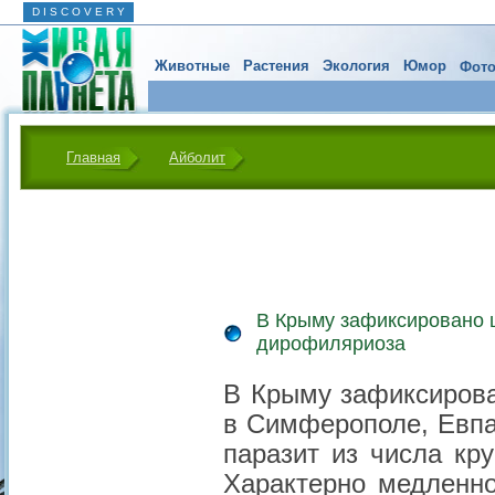
D I S C O V E R Y
Животные
Растения
Экология
Юмор
Фото
Главная
Айболит
В Крыму зафиксировано 
дирофиляриоза
В Крыму зафиксирова
в Симферополе, Евпа
паразит из числа кру
Характерно медленно