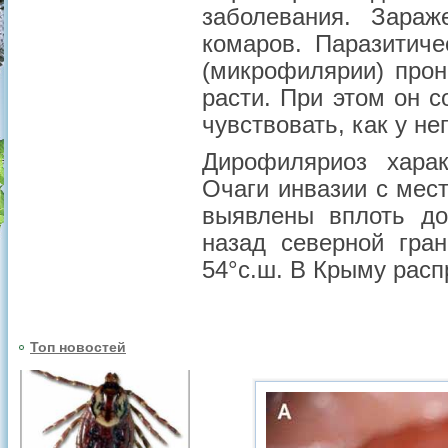
заболевания. Зараж
комаров. Паразитиче
(микрофилярии) прон
расти. При этом он с
чувствовать, как у не
Дирофиляриоз харак
Очаги инвазии с мес
выявлены вплоть до
назад северной гра
54°с.ш. В Крыму распр
Топ новостей