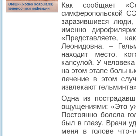
Как сообщает «Сег
Клещи (ixodes scapularis)
переносчики инфекций
симферопольской СЭ
заразившиеся люди,
именно дирофилярио
«Представляете, к
Леонидовна. – Гель
находит место, ко
капсулой. У человека
на этом этапе больные
лечение в этом слу
извлекают гельминта»
Одна из пострадавш
ощущениями: «Это уж
Постоянно болела го
был в глазу. Врачи у
меня в голове что-