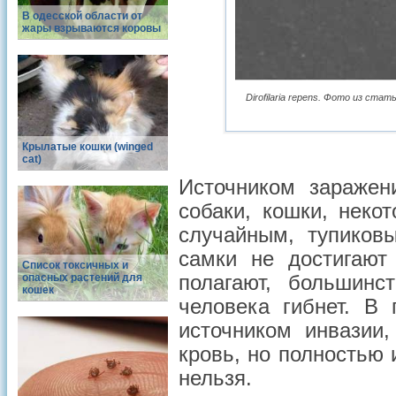
В одесской области от
жары взрываются коровы
Dirofilaria repens. Фото из стать
Крылатые кошки (winged
cat)
Источником зараже
собаки, кошки, неко
случайным, тупиковы
самки не достигают
Список токсичных и
опасных растений для
полагают, большинс
кошек
человека гибнет. В
источником инвазии
кровь, но полностью
нельзя.