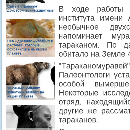
Самые странные
В ходе работ
доисторические животные
института имени 
необычное двух
напоминает мур
Семь древних животных и
тараканом. По д
растений, которые
сохранились на нашей
обитало на Земле 
планете
"Тараканомуравей
Палеонтологи уста
особой вымерше
10 самых больших
Некоторые исслед
животных живших на
нашей планете
отряд, находящий
другие же рассма
тараканов.