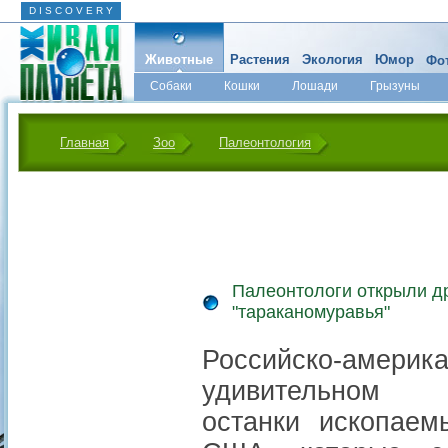
D I S C O V E R Y
Животные
Растения
Экология
Юмор
Фот
Собаки
Кошки
Лошади
Грызуны
Микромир
Главная
Зоо
Палеонтология
Палеонтологи открыли д
"тараканомуравья"
Российско-америк
удивительном 
останки ископае