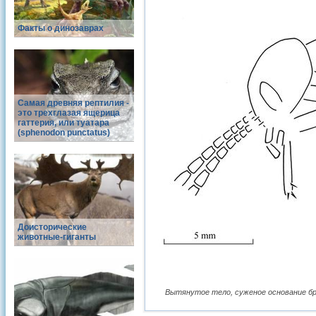
Факты о динозаврах
Самая древняя рептилия -
это трехглазая ящерица
гаттерия, или туатара
(sphenodon punctatus)
Доисторические
животные-гиганты
Вытянутое тело, суженое основание бр