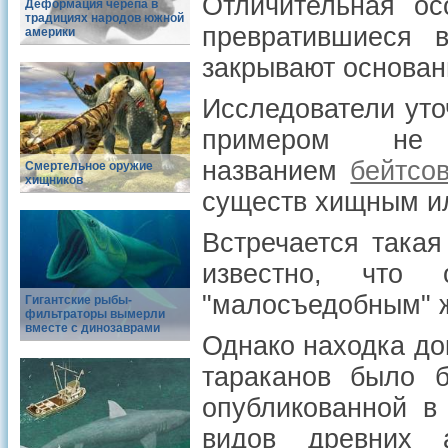
Отличительная ос
Деформация черепа в
традициях народов южной
превратившиеся 
америки
закрывают основан
Исследователи уто
примером не
названием
бейтсо
Смертельное оружие
хищников
существ хищным и
Встречается така
известно, что 
"малосъедобным" 
Гигантские рыбы-
фильтраторы вымерли
вместе с динозаврами
Однако находка до
тараканов было 
опубликованной в
видов древних а