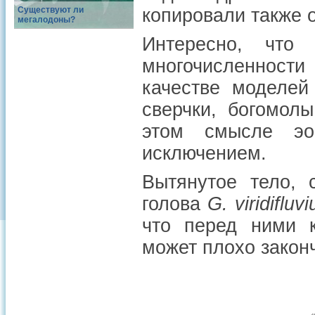
Существуют ли
копировали также о
мегалодоны?
Интересно, чт
многочисленности
качестве моделей
сверчки, богомол
этом смысле эоц
исключением.
Вытянутое тело, 
голова
G. viridifluv
что перед ними к
может плохо закон