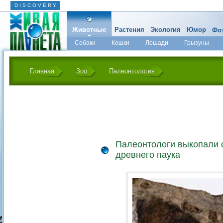
D I S C O V E R Y
Животные
Растения
Экология
Юмор
Фот
Собаки
Кошки
Лошади
Грызуны
Микромир
Главная
Зоо
Палеонтология
Палеонтологи выкопали 
древнего паука