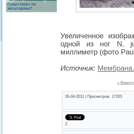
Существуют ли
мегалодоны?
Увеличенное изобра
одной из ног N. j
миллиметр (фото Paul
Источник:
Мембрана.
« Вернут
05-04-2011
|
Просмотров:
17203
0