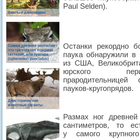
Paul Selden).
Факты о динозаврах
Останки рекордно б
Самая древняя рептилия -
это трехглазая ящерица
паука обнаружили в
гаттерия, или туатара
(sphenodon punctatus)
из США, Великобрит
юрского пер
прародительницей 
пауков-кругопрядов.
Доисторические
животные-гиганты
Размах ног древней
сантиметров, то е
у самого крупно