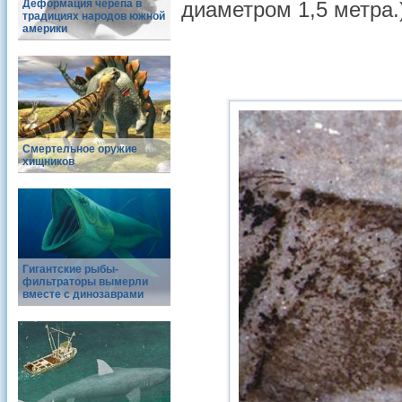
Деформация черепа в
диаметром 1,5 метра.
традициях народов южной
америки
Смертельное оружие
хищников
Гигантские рыбы-
фильтраторы вымерли
вместе с динозаврами