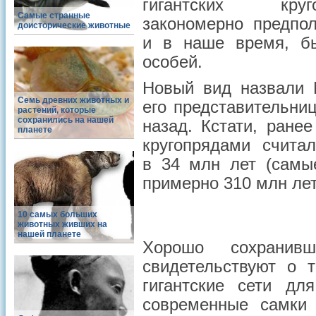
гигантских кру
Самые странные
закономерно предпол
доисторические животные
и в наше время, б
особей.
Новый вид назвали N
Семь древних животных и
его представительни
растений, которые
сохранились на нашей
назад. Кстати, ран
планете
кругопрядами счита
в 34 млн лет (самы
примерно 310 млн лет
10 самых больших
животных живших на
нашей планете
Хорошо сохранив
свидетельствуют о 
гигантские сети дл
современные самки 