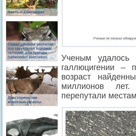
Факты о динозаврах
Ученые не только обнаруж
Самая древняя рептилия -
это трехглазая ящерица
гаттерия, или туатара
Ученым удалось 
(sphenodon punctatus)
галлюцигении – п
возраст найденны
миллионов лет.
перепутали местами
Доисторические
животные-гиганты