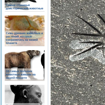
Самые странные
доисторические животные
Семь древних животных и
растений, которые
сохранились на нашей
планете
10 самых больших
животных живших на
нашей планете