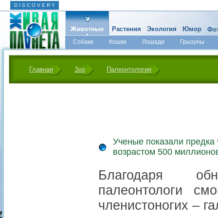
D I S C O V E R Y
Животные
Растения
Экология
Юмор
Фот
Собаки
Кошки
Лошади
Грызуны
Микромир
Главная
Зоо
Палеонтология
Ученые показали предка 
возрастом 500 миллионо
Благодаря обн
палеонтологи смо
членистоногих – г