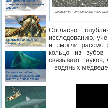
Деформация черепа в
традициях народов южной
америки
Галлюцигении – это крошечные черви длин
Согласно опубл
исследованию, уче
Смертельное оружие
и смогли рассмот
хищников
кольцо из зубов 
связывает пауков,
– водяных медведе
Гигантские рыбы-
фильтраторы вымерли
вместе с динозаврами