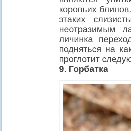
коровьих блинов
этаких слизист
неотразимым ла
личинка перехо
подняться на ка
проглотит следу
9. Горбатка