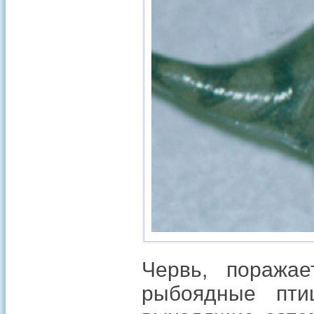
Червь, поража
рыбоядные пти