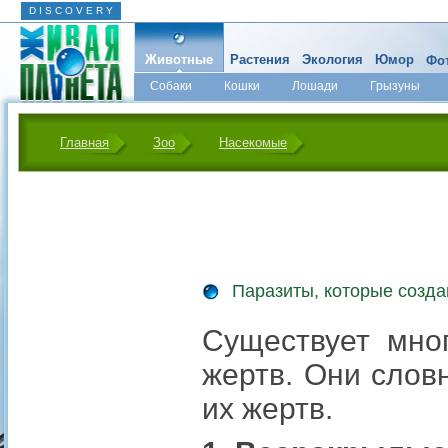
D I S C O V E R Y
Животные
Растения
Экология
Юмор
Фот
Собаки
Кошки
Лошади
Грызуны
Микромир
Главная
Зоо
Насекомые
Паразиты, которые созд
Существует мно
жертв. Они слов
их жертв.