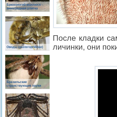
Брюхоногий моллюск -
виноградная улитка
После кладки са
личинки, они пок
Оводы (gasterophilidae)
Бразильские
странствующие пауки