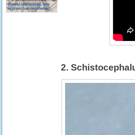
Фрины (amblypygi), или
бесхвостые скорпионы
2. Schistocepha