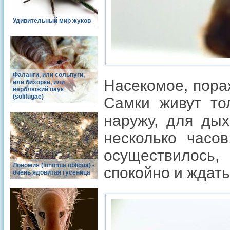
Удивительный мир жуков
Фаланги, или сольпуги,
Насекомое, пора
или бихорки, или
верблюжий паук
(solifugae)
Самки живут тол
наружу, для ды
несколько часо
осуществилось,
Лономия (lonomia obliqua) -
спокойно и ждать
очень ядовитая гусеница