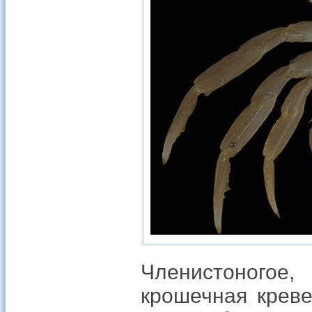
Членистоногое,
крошечная креве