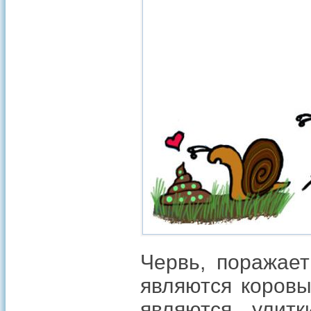
Червь, поражае
являются коров
являются улит