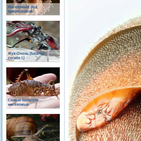
Насекомые под
микроскопом
Жук-Олень (lucanus
cervus l.)
Самые большие
насекомые