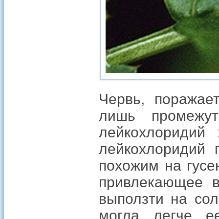
Червь, поражает
лишь промежут
лейкохлоридий 
лейкохлоридий п
похожим на гусе
привлекающее в
выползти на сол
могла легче ее