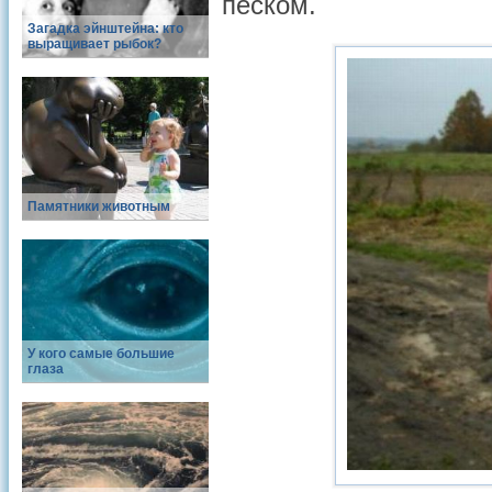
песком.
Загадка эйнштейна: кто
выращивает рыбок?
Памятники животным
У кого самые большие
глаза