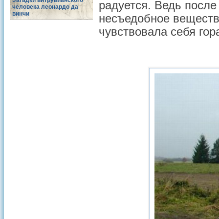
Загадки витрувианского
радуется. Ведь после 
человека леонардо да
винчи
несъедобное веществ
чувствовала себя гор