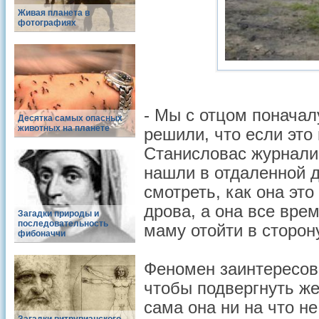
Живая планета в
фотографиях
- Мы с отцом поначал
Десятка самых опасных
животных на планете
решили, что если это 
Станисловас журналис
нашли в отдаленной 
смотреть, как она эт
дрова, а она все вре
Загадки природы и
последовательность
маму отойти в сторон
фибоначчи
Феномен заинтересова
чтобы подвергнуть же
сама она ни на что н