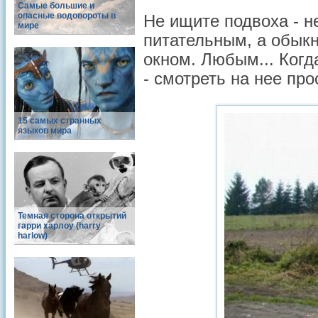
Самые большие и
опасные водовороты в
Не ищите подвоха - н
мире
питательным, а обык
окном. Любым... Когда
- смотреть на нее пр
15 самых странных
языков мира
Темная сторона открытий
гарри харлоу (harry
harlow)