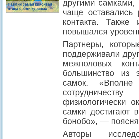
другими самками, 
Павлин самая красивая
птица среди куриных
чаще оставались 
контакта. Также
повышался уровень
Партнеры, которы
поддерживали друг
межполовых кон
большинство из 
самок. «Вполне
сотрудничеств
физиологически о
самки достигают 
бонобо», — поясня
Авторы исслед