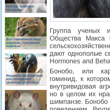
Кенгуру - животное
австралии
Группа ученых и
Общества Макса П
Все современные виды
кошачьих - таксономия
сельскохозяйстве
кошачьих
дают однополые с
Hormones and Behav
Бонобо, или ка
Медведка обыкновенная
гоминид, к котор
или сверчок-крот
(gryllotalpa gryllotalpa)
внутривидовая аг
но в целом их нр
шимпанзе. Бонобо
поведением. Вкуп