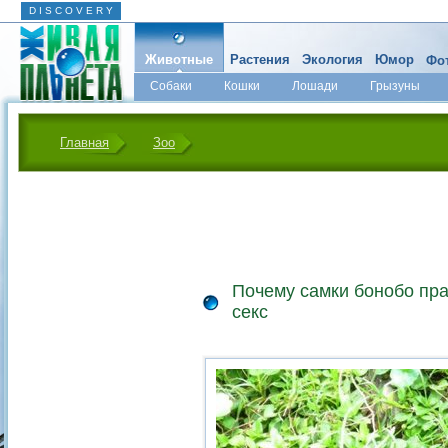
D I S C O V E R Y
Животные
Растения
Экология
Юмор
Фот
Собаки
Кошки
Лошади
Грызуны
Микромир
Главная
Зоо
Почему самки бонобо пр
секс