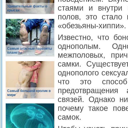
стаями и внутри 
Удивительные факты о
крысах
полов, это стало
«обезьяны-хиппи».
Известно, что бо
однополым. Од
Самые опасные паразиты
планеты
межполовых, при
самки. Существуе
однополого сексуа
что это способ
предотвращения 
Самый большой кролик в
мире
связей. Однако н
почему такое пов
самок.