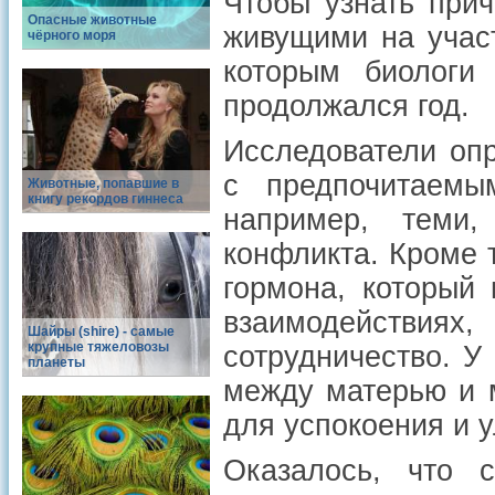
Чтобы узнать прич
Опасные животные
живущими на участ
чёрного моря
которым биологи
продолжался год.
Исследователи оп
с предпочитаемы
Животные, попавшие в
книгу рекордов гиннеса
например, теми
конфликта. Кроме 
гормона, который
взаимодействиях
Шайры (shire) - самые
крупные тяжеловозы
сотрудничество. У
планеты
между матерью и м
для успокоения и 
Оказалось, что 