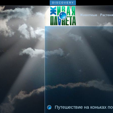
D I S C O V E R Y
Животные
Растен
Путешествие на коньках по