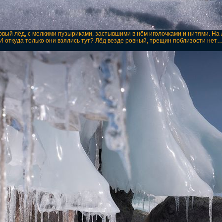
вый лёд, с мелкими пузыриками, застывшими в нём иголочками и нитями. На 
И откуда только они взялись тут? Лёд везде ровный, трещин поблизости нет