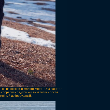
ться на островки Малого Моря. Юра захотел
 собрались с духом – и выкатились после
желюбный добродушный.