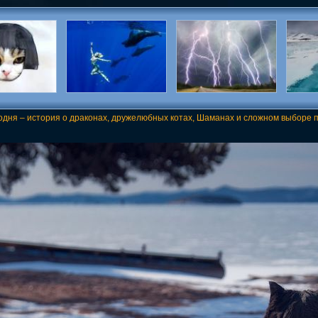
одня – история о драконах, дружелюбных котах, Шаманах и сложном выборе п