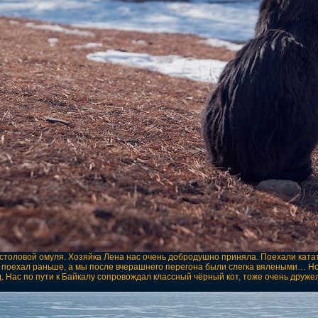
в столовой омуля. Хозяйка Лена нас очень добродушно приняла. Поехали ката
н поехал раньше, а мы после вчерашнего перегона были слегка вялеными… Но
д. Нас по пути к Байкалу сопровождал классный чёрный кот, тоже очень дру