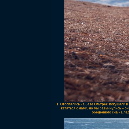
1. Отоспались на базе Ольтрек, покушали 
кататься с нами, но мы разминулись – о
обеденного сна на лё