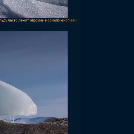
льду часто лежат огромные осколки-кирпичи.
…