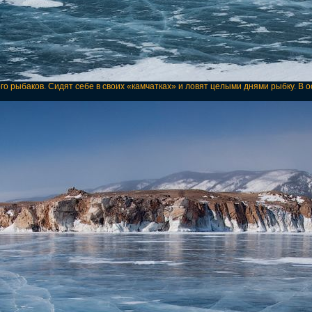
го рыбаков. Сидят себе в своих «камчатках» и ловят целыми днями рыбку. В 