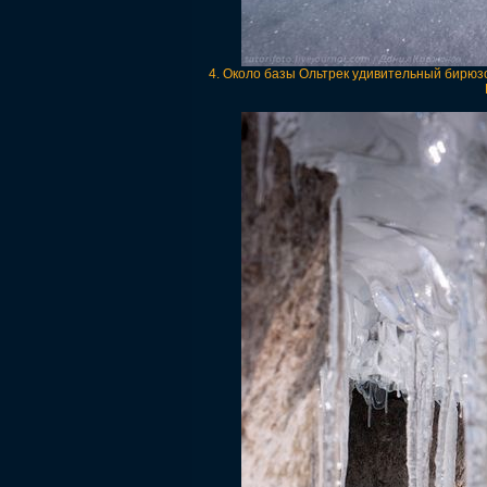
4. Около базы Ольтрек удивительный бирюзо