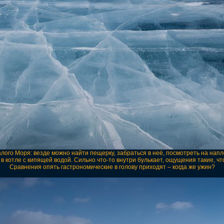
ого Моря: везде можно найти пещерку, забраться в неё, посмотреть на напл
к в котле с кипящей водой. Сильно что-то внутри булькает, ощущения такие, ч
Сравнения опять гастрономические в голову приходят – когда же ужин?