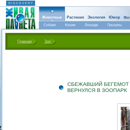
D I S C O V E R Y
Животные
Растения
Экология
Юмор
Фот
Собаки
Кошки
Лошади
Грызуны
Микромир
Главная
Зоо
СБЕЖАВШИЙ БЕГЕМОТ
ВЕРНУЛСЯ В ЗООПАРК