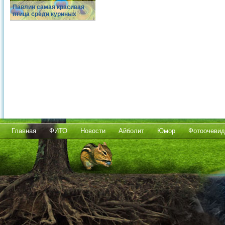
Павлин самая красивая
птица среди куриных
Главная
ФИТО
Новости
Айболит
Юмор
Фотоочевид