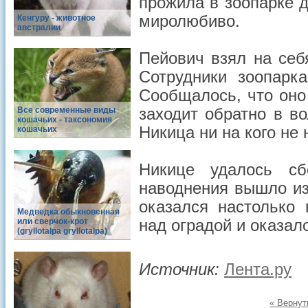
прожила в зоопарке д
миролюбиво.
Кенгуру - животное
австралии
Пейович взял на себ
Сотрудники зоопарк
Сообщалось, что оно
Все современные виды
заходит обратно в в
кошачьих - таксономия
Никица ни на кого не 
кошачьих
Никице удалось сб
наводнения вышло из
оказался настолько
Медведка обыкновенная
или сверчок-крот
над оградой и оказал
(gryllotalpa gryllotalpa)
Источник:
Лента.ру
« Вернут