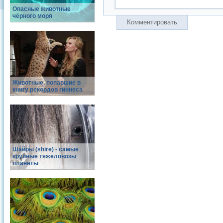
Опасные животные
чёрного моря
Комментировать
Животные, попавшие в
книгу рекордов гиннеса
Шайры (shire) - самые
крупные тяжеловозы
планеты