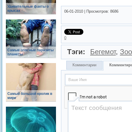
Удивительные факты о
крысах
06-01-2010
|
Просмотров:
8686
0
Самые опасные паразиты
Тэги:
Бегемот
,
Зоо
планеты
Комментарии
Комментир
Самый большой кролик в
мире