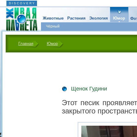
D I S C O V E R Y
Животные
Растения
Экология
Юмор
Фот
Чёрный
Главная
Юмор
Щенок Гудини
Этот песик проявляе
закрытого пространст