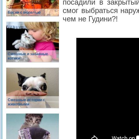
посадили в закрытый
смог выбраться нару
Басни с моралью
чем не Гудини?!
Смешные и забавные
котики
Смешные истории с
животными