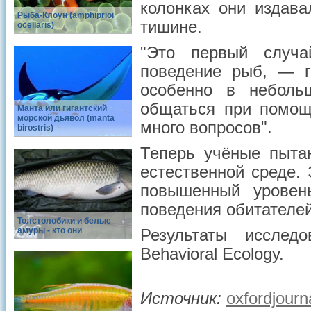
колонках они издава
Рыба-Клоун (amphiprioi
тишине.
ocellaris)
"Это первый случа
поведение рыб, — г
особенно в неболь
общаться при помощ
Манта или гигантский
морской дьявол (manta
много вопросов".
birostris)
Теперь учёные пыта
естественной среде.
повышенный урове
поведения обитателе
Толстолобики и белые
амуры - кто они
Результаты исслед
Behavioral Ecology.
Источник:
oxfordjourn