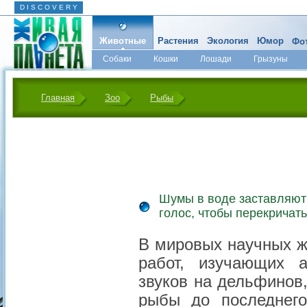
D I S C O V E R Y
Животные
Растения
Экология
Юмор
Фот
Собаки
Кошки
Лошади
Грызуны
Микромир
Главная
Зоо
Рыбы
Шумы в воде заставляют
голос, чтобы перекричать
В мировых научных ж
работ, изучающих а
звуков на дельфинов
рыбы до последнег