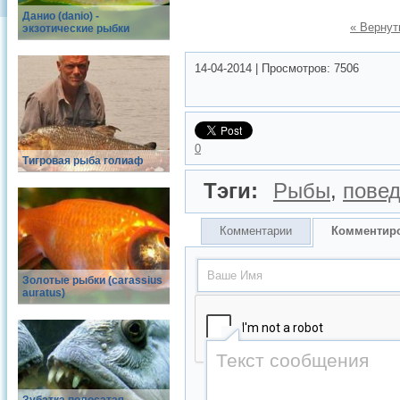
Данио (danio) -
« Вернут
экзотические рыбки
14-04-2014
|
Просмотров:
7506
0
Тигровая рыба голиаф
Тэги:
Рыбы
,
пове
Комментарии
Комментир
Золотые рыбки (carassius
auratus)