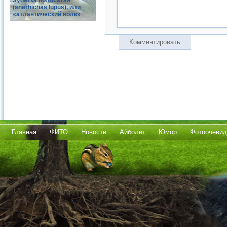
Зубатка полосатая
(anarhichas lupus), или
«атлантический волк»
Комментировать
Главная
ФИТО
Новости
Айболит
Юмор
Фотоочевид