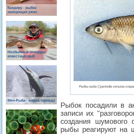
Кандиру - рыбка
наводящая ужас
Необычные рекорды
известных рыб
Рыбки вида Cyprinella venusta ст
Меч-Рыба - живая торпеда
Рыбок посадили в а
записи их "разговор
создания шумового 
рыбы реагируют на 