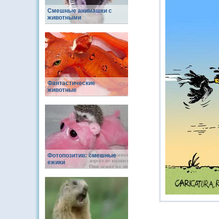
Смешные анимашки с
животными
Фантастические
животные
Фотопозитив: смешные
ежики