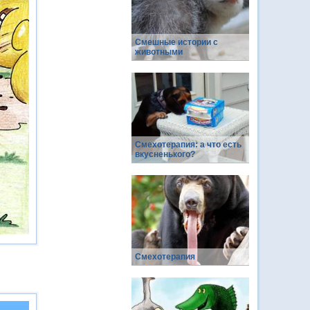
Смешные истории с
животными
Смехотерапия: а что есть
вкусненького?
Смехотерапия