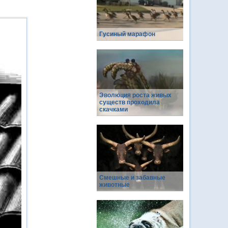
Гусиный марафон
Эволюция роста живых
существ проходила
скачками
Смешные и забавные
животные