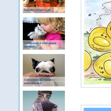
Басни с моралью
Смешные и забавные
котики
Смешные истории с
животными