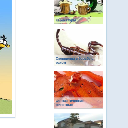
Карикатуры
Скорпионы в борьбе с
раком
Фантастические
животные