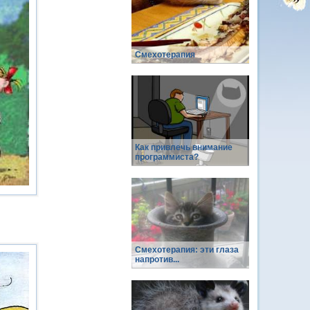
Смехотерапия
Как привлечь внимание
программиста?
Смехотерапия: эти глаза
напротив...