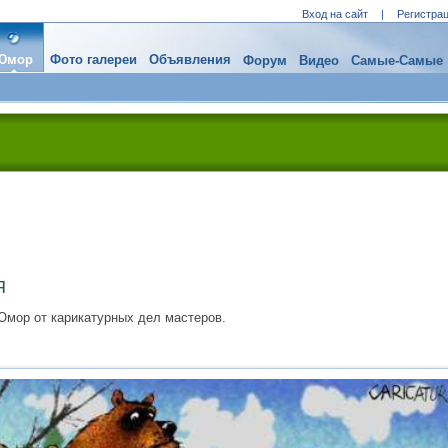
Вход на сайт
|
Регистра
Юмор
Фото галереи
Объявления
Форум
Видео
Самые-Самые
Я
 Юмор от карикатурных дел мастеров.