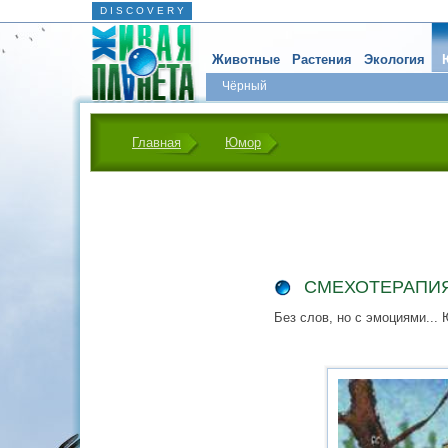
D I S C O V E R Y
Животные
Растения
Экология
Чёрный
Главная
Юмор
СМЕХОТЕРАПИ
Без слов, но с эмоциями...