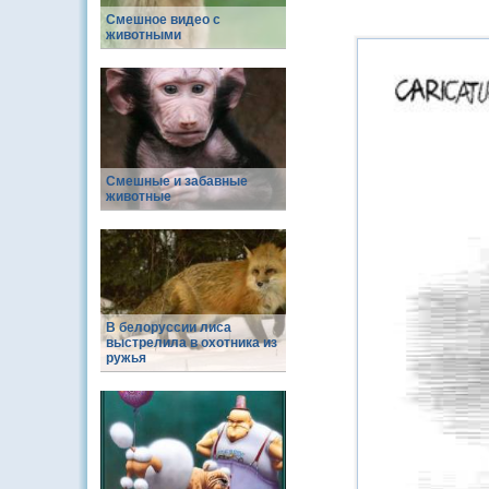
Смешное видео с
животными
Смешные и забавные
животные
В белоруссии лиса
выстрелила в охотника из
ружья