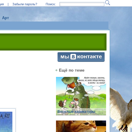
ция
|
Забыли пароль?
Поиск:
Арт
Ещё по теме
Веселые карикатуры