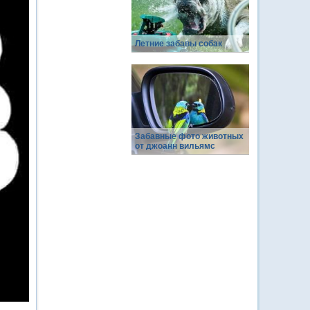
Летние забавы собак
Забавные фото животных
от джоанн вильямс