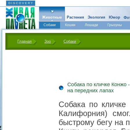
D I S C O V E R Y
Животные
Растения
Экология
Юмор
Фот
Собаки
Кошки
Лошади
Грызуны
Микромир
Главная
Зоо
Собаки
Собака по кличке Конжо -
на передних лапах
Собака по кличке 
Калифорния) смог
быстрому бегу на 