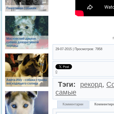
Памятники собакам
Московский дракон -
собака декоративной
породы
29-07-2015
|
Просмотров:
7958
0
Акита-Ину - собака страны
Тэги:
рекорд
,
С
восходящего солнца
самые
Комментарии
Комментир