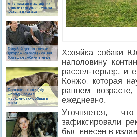
Английский мастиф по
кличке геркулес - самая
большая собака
Голубой дог по кличке
Хозяйка собаки Ю
джордж (george) - самая
большая собака в мире
наполовину контин
рассел-терьер, и 
Конжо, которая на
раннем возрасте,
Большая венди (big
wendy) - самая
ежедневно.
мускулистая собака в
мире
Уточняется, чт
зафиксировали ре
был внесен в издан