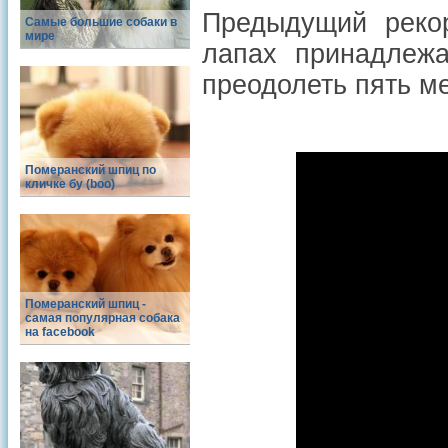
Предыдущий реко
Самые большие собаки в
мире
лапах принадлеж
преодолеть пять ме
Померанский шпиц по
кличке бу (boo)
Померанский шпиц -
cамая популярная собака
на facebook