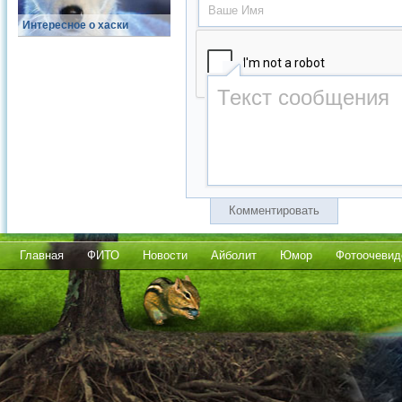
Интересное о хаски
Комментировать
Главная
ФИТО
Новости
Айболит
Юмор
Фотоочевид