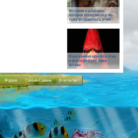
История о деревне,
которая погрузилась во
тьму и гордилась этим
Изысканная красота птиц
в фотографиях тима
флэка
Форум
Самые-Самые
Контакты