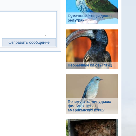
Бумажные птицы дианы
бельтран
Необычные клювы птиц
Почему в голливудских
фильмах нет
американских птиц?