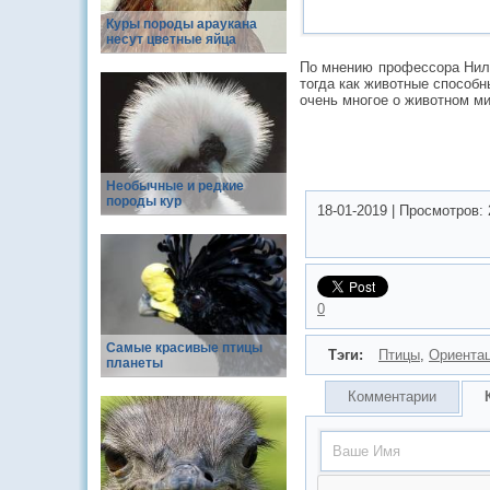
Куры породы араукана
несут цветные яйца
По мнению профессора Ниль
тогда как животные способн
очень многое о животном ми
Необычные и редкие
породы кур
18-01-2019
|
Просмотров:
0
Самые красивые птицы
Тэги:
Птицы
,
Ориента
планеты
Комментарии