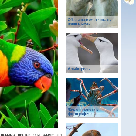
Обезьяна может читать
ваши мысли
Альбатросы
Живая планета в
фотографиях
 помимо цветов они различают