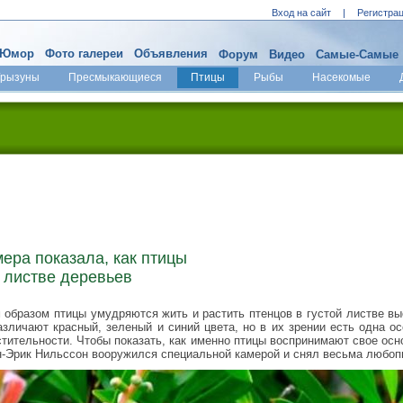
Вход на сайт
|
Регистра
Юмор
Фото галереи
Объявления
Форум
Видео
Самые-Самые
Грызуны
Пресмыкающиеся
Птицы
Рыбы
Насекомые
ера показала, как птицы
 листве деревьев
 образом птицы умудряются жить и растить птенцов в густой листве в
азличают красный, зеленый и синий цвета, но в их зрении есть одна о
стительности. Чтобы показать, как именно птицы воспринимают свое ос
н-Эрик Нильссон вооружился специальной камерой и снял весьма любоп