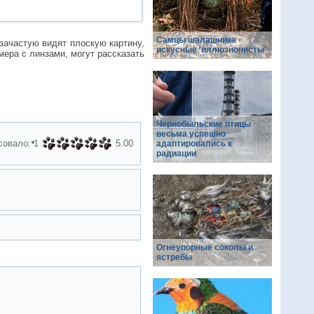
Cамцы шалашника
зачастую видят плоскую картину,
искусные 'иллюзионисты'
мера с линзами, могут рассказать
Чернобыльские птицы
весьма успешно
совало:
1
5.00
адаптировались к
радиации
Огнеупорные соколы и
ястребы