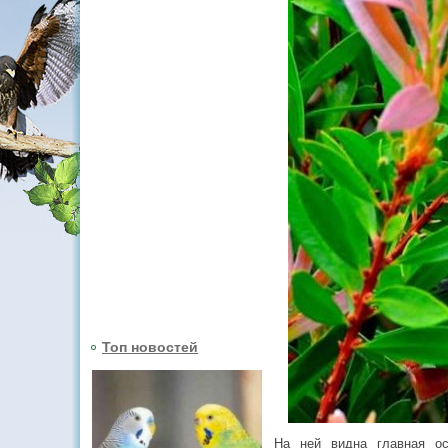
Топ новостей
На ней видна главная ос