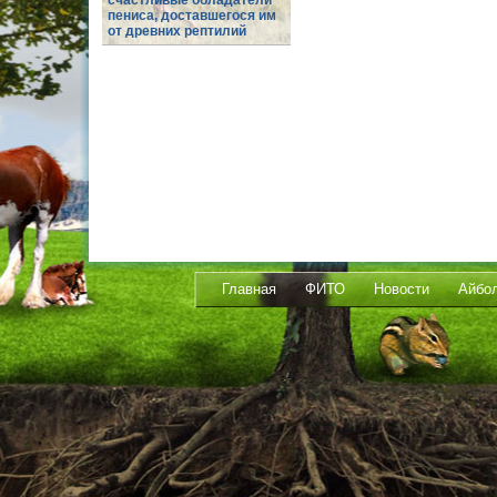
счастливые обладатели
пениса, доставшегося им
от древних рептилий
Главная
ФИТО
Новости
Айбо