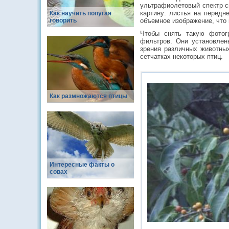
ультрафиолетовый спектр с
картину: листья на передн
Как научить попугая
говорить
объемное изображение, что 
Чтобы снять такую фотог
фильтров. Они установле
зрения различных животны
сетчатках некоторых птиц.
Как размножаются птицы
Интересные факты о
совах