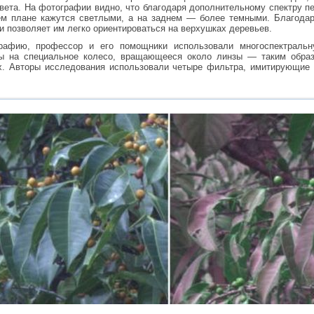
вета. На фотографии видно, что благодаря дополнительному спектру п
ем плане кажутся светлыми, а на заднем — более темными. Благодар
и позволяет им легко ориентироваться на верхушках деревьев.
рафию, профессор и его помощники использовали многоспектральн
ны на специальное колесо, вращающееся около линзы — таким обра
х. Авторы исследования использовали четыре фильтра, имитирующие