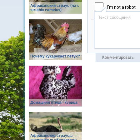
Африканский страус (лат.
struthio camelus)
Почему кукарекает петух?
Комментировать
Домашняя птица - курица
Африканские страусы —