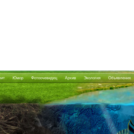
лит
Юмор
Фотоочевидец
Архив
Экология
Объявления