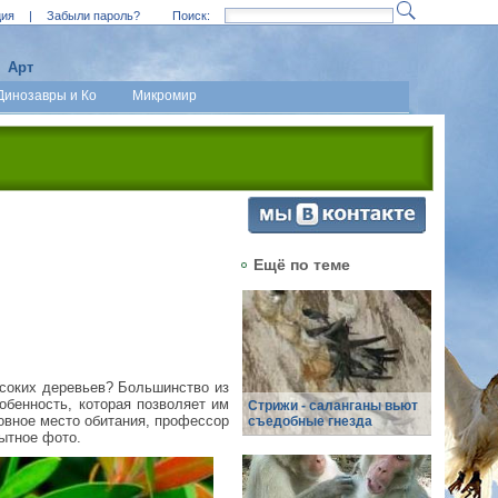
ция
|
Забыли пароль?
Поиск:
Арт
Динозавры и Ко
Микромир
Ещё по теме
ысоких деревьев? Большинство из
собенность, которая позволяет им
Стрижи - саланганы вьют
новное место обитания, профессор
съедобные гнезда
ытное фото.