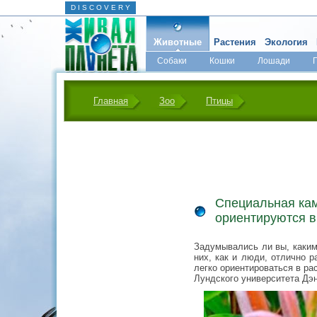
D I S C O V E R Y
Животные
Растения
Экология
Собаки
Кошки
Лошади
Главная
Зоо
Птицы
Специальная кам
ориентируются в
Задумывались ли вы, каким
них, как и люди, отлично р
легко ориентироваться в ра
Лундского университета Дэ