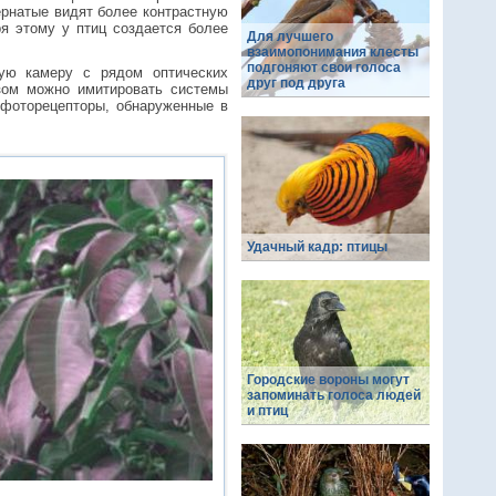
ернатые видят более контрастную
я этому у птиц создается более
Для лучшего
взаимопонимания клесты
подгоняют свои голоса
ую камеру с рядом оптических
друг под друга
зом можно имитировать системы
 фоторецепторы, обнаруженные в
Удачный кадр: птицы
Городские вороны могут
запоминать голоса людей
и птиц