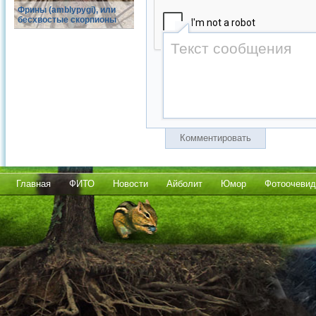
Фрины (amblypygi), или
бесхвостые скорпионы
Комментировать
Главная
ФИТО
Новости
Айболит
Юмор
Фотоочевид