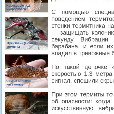
Насекомые под
микроскопом
С помощью специа
поведением термитов
стенки термитника на
— защищать колонию,
секунду. Вибрации
Жук-Олень (lucanus
барабана, и если их
cervus l.)
впадал в тревожные 
По такой цепочке 
скоростью 1,3 метра
сигнал, спешили скры
Самые большие
насекомые
При этом термиты то
об опасности: когда
искусственную виб