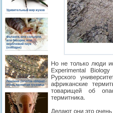
Удивительный мир жуков
Фаланги, или сольпуги,
или бихорки, или
верблюжий паук
(solifugae)
Но не только люди и
Experimental Biolo
Рурского университ
Лономия (lonomia obliqua) -
африканские термит
очень ядовитая гусеница
товарищей об опас
термитника.
Делают они это очень