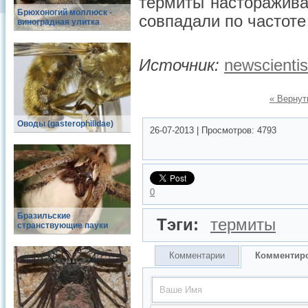
термиты насторажива
Брюхоногий моллюск -
совпадали по частоте
виноградная улитка
Источник:
newscienti
« Вернут
Оводы (gasterophilidae)
26-07-2013
|
Просмотров:
4793
0
Бразильские
Тэги:
термиты
странствующие пауки
Комментарии
Комментир