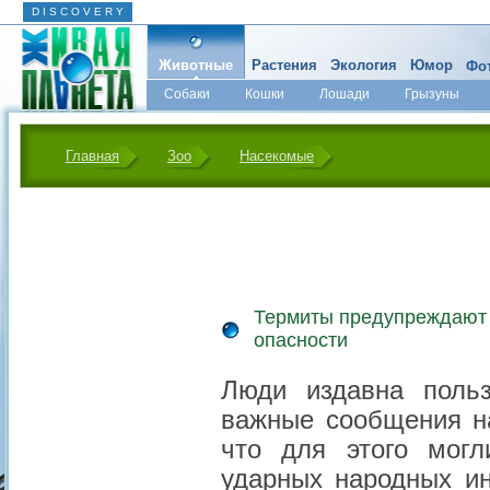
D I S C O V E R Y
Животные
Растения
Экология
Юмор
Фот
Собаки
Кошки
Лошади
Грызуны
Микромир
Главная
Зоо
Насекомые
Термиты предупреждают 
опасности
Люди издавна польз
важные сообщения на
что для этого мог
ударных народных ин