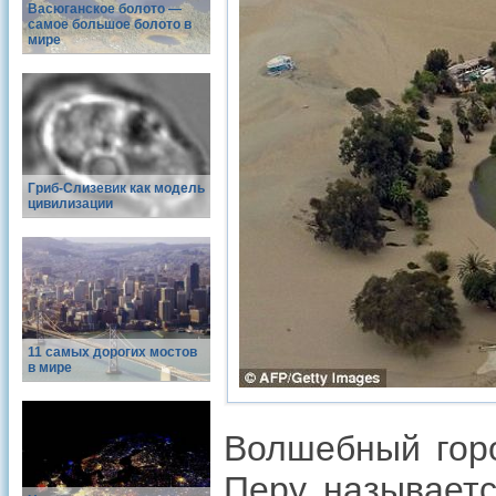
Васюганское болото —
самое большое болото в
мире
Гриб-Слизевик как модель
цивилизации
11 самых дорогих мостов
в мире
Волшебный горо
Перу, называетс