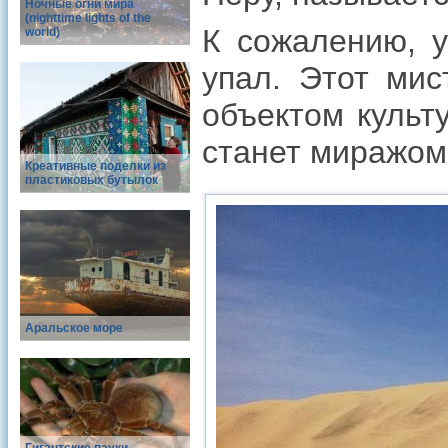
Ночные огни мира
(nighttime lights of the
К сожалению, у
world)
упал. Этот мис
объектом культ
станет миражом
Креативные поделки из
пластиковых бутылок
Аральское море