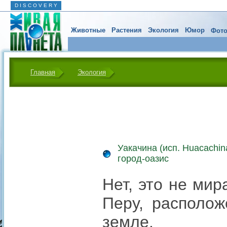
D I S C O V E R Y
Животные
Растения
Экология
Юмор
Фото
Главная
Экология
Уакачина (исп. Huacachin
город-оазис
Нет, это не мир
Перу, располож
земле.