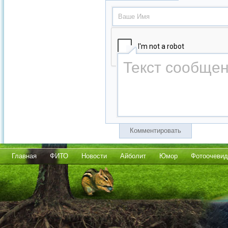
Комментировать
Главная
ФИТО
Новости
Айболит
Юмор
Фотоочевид