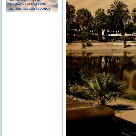
Гигантские пауки-
птицееды наводнили
австралийский городок