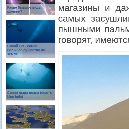
магазины и да
Какие бывают виды
молний?
самых засушли
пышными пальма
говорят, имеютс
Синий кит - самое
большое существо на
земле
Синяя дыра деана (dean’s
blue hole)