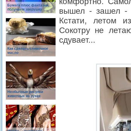
комфортно. Само
Бумага плюс фантазия,
вышел - зашел - 
получаем зверушку
Кстати, летом и
Сокотру не летаю
сдувает...
Как сделать сливочное
масло
Необычные рисунки
животных на руках