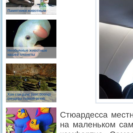
Памятники животным
Необычные животные
нашей планеты
Хан сон дунг (son doong)
(пещера горной реки)
Стюардесса местн
на маленьком сам