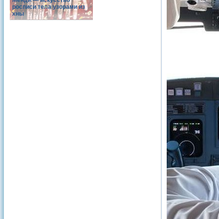
Менди — искусство
росписи тела узорами из
хны