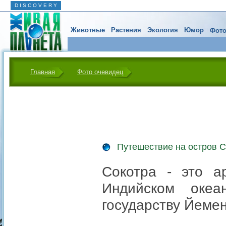
D I S C O V E R Y
Животные
Растения
Экология
Юмор
Фото
Главная
Фото очевидец
Путешествие на остров С
Сокотра - это а
Индийском оке
государству Йемен